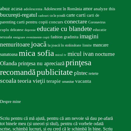
abuz
acasa
amor
Adolescent în România
analyze this
adolescenta
bucureşti-regatul
carte
carti
carti de
ca la școală
cadouri
conectare
carti pentru copii
concurs
parenting
Coronavirus
educatie cu blandete
educatie
cuplu
delicatese
depresie
imagini
fashion
gradinita
sexuala
emigrare
evenimente copii
joacă
nemuritoare
mancare
la joacă în străinătate
limite
mica sofia
micul ivan
nocturne
sanatoasa
micul iv
prinţesa
Olanda
prinţesa nu apreciază
publicitate
recomandă
pîntec
retete
scoala
teoria vieţii
terapie
vacanta
umanitar
Despre mine
Scriu pentru că mă ajută, pentru că am nevoie să dau pe-afară
tot binele meu (și uneori și răul), pentru că vorbele odată
scrise, schimbă lucruri, și eu cred că le schimbă în bine. Scriu