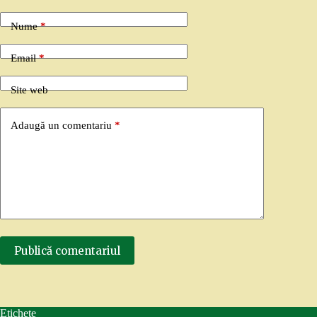
Nume
*
Email
*
Site web
Adaugă un comentariu
*
Publică comentariul
Etichete