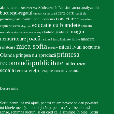
abuz
acasa
amor
Adolescent în România
analyze this
adolescenta
bucureşti-regatul
carte
carti
carti de
ca la școală
cadouri
conectare
carti pentru copii
concurs
parenting
Coronavirus
educatie cu blandete
educatie
cuplu
delicatese
depresie
imagini
fashion
gradinita
sexuala
emigrare
evenimente copii
joacă
nemuritoare
mancare
la joacă în străinătate
limite
mica sofia
micul ivan
nocturne
sanatoasa
micul iv
prinţesa
Olanda
prinţesa nu apreciază
publicitate
recomandă
pîntec
retete
scoala
teoria vieţii
terapie
vacanta
umanitar
Despre mine
Scriu pentru că mă ajută, pentru că am nevoie să dau pe-afară
tot binele meu (și uneori și răul), pentru că vorbele odată
scrise, schimbă lucruri, și eu cred că le schimbă în bine. Scriu