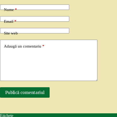
Nume
*
Email
*
Site web
Adaugă un comentariu
*
Publică comentariul
Etichete