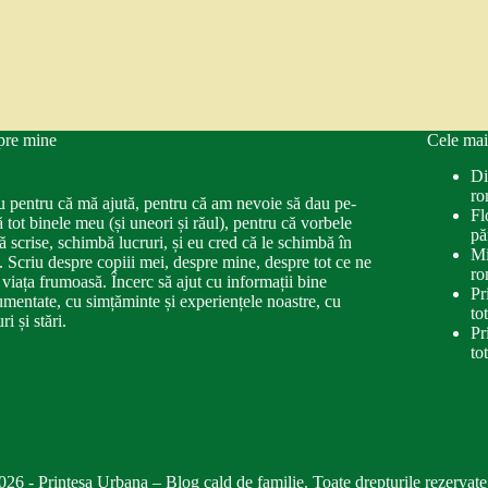
pre mine
Cele mai
Di
ro
u pentru că mă ajută, pentru că am nevoie să dau pe-
Fl
ă tot binele meu (și uneori și răul), pentru că vorbele
pă
ă scrise, schimbă lucruri, și eu cred că le schimbă în
Mi
. Scriu despre copiii mei, despre mine, despre tot ce ne
ro
 viața frumoasă. Încerc să ajut cu informații bine
Pr
mentate, cu simțăminte și experiențele noastre, cu
to
ri și stări.
Pr
to
026 - Printesa Urbana – Blog cald de familie. Toate drepturile rezervate