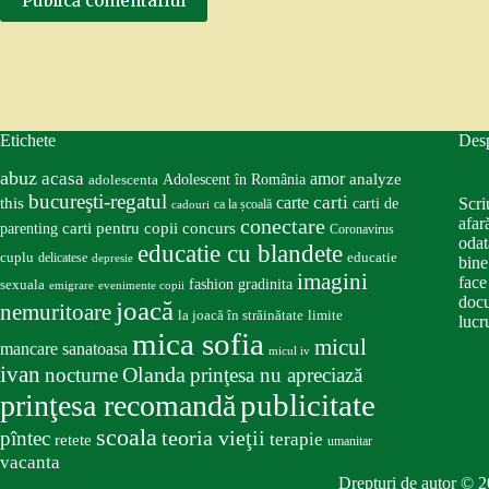
Publică comentariul
Etichete
Des
abuz
acasa
amor
Adolescent în România
analyze
adolescenta
bucureşti-regatul
carte
carti
this
Scri
carti de
ca la școală
cadouri
conectare
afar
carti pentru copii
concurs
parenting
Coronavirus
odat
educatie cu blandete
educatie
cuplu
delicatese
depresie
bine
imagini
face
fashion
gradinita
sexuala
emigrare
evenimente copii
docu
joacă
nemuritoare
la joacă în străinătate
limite
lucru
mica sofia
micul
mancare sanatoasa
micul iv
ivan
nocturne
Olanda
prinţesa nu apreciază
publicitate
prinţesa recomandă
scoala
teoria vieţii
pîntec
terapie
retete
umanitar
vacanta
Drepturi de autor © 2