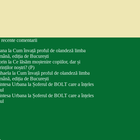
 recente comentarii
ana
la
Cum învață proful de olandeză limba
mână, ediția de București
orin
la
Ce lăsăm moștenire copiilor, dar și
rinților noștri? (P)
haela
la
Cum învață proful de olandeză limba
mână, ediția de București
intesa Urbana
la
Șoferul de BOLT care a înțeles
tul
intesa Urbana
la
Șoferul de BOLT care a înțeles
tul
.