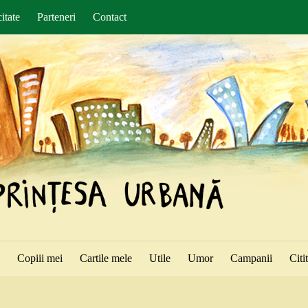
itate
Parteneri
Contact
ă
Copiii mei
Cartile mele
Utile
Umor
Campanii
Citi