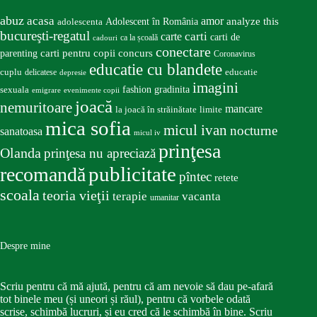
abuz
acasa
amor
Adolescent în România
analyze this
adolescenta
bucureşti-regatul
carte
carti
carti de
ca la școală
cadouri
conectare
carti pentru copii
concurs
parenting
Coronavirus
educatie cu blandete
educatie
cuplu
delicatese
depresie
imagini
fashion
gradinita
sexuala
emigrare
evenimente copii
joacă
nemuritoare
mancare
la joacă în străinătate
limite
mica sofia
micul ivan
nocturne
sanatoasa
micul iv
prinţesa
Olanda
prinţesa nu apreciază
publicitate
recomandă
pîntec
retete
scoala
teoria vieţii
terapie
vacanta
umanitar
Despre mine
Scriu pentru că mă ajută, pentru că am nevoie să dau pe-afară
tot binele meu (și uneori și răul), pentru că vorbele odată
scrise, schimbă lucruri, și eu cred că le schimbă în bine. Scriu