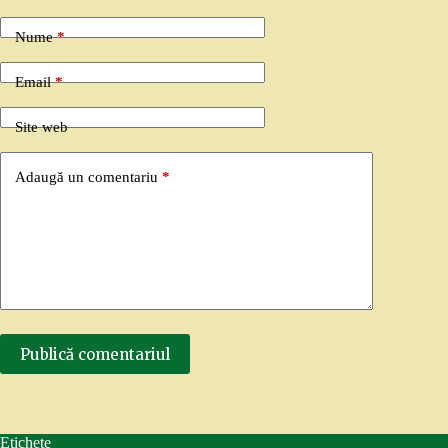
Nume
*
Email
*
Site web
Adaugă un comentariu
*
Publică comentariul
Etichete