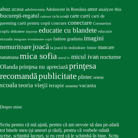
abuz
acasa
amor
Adolescent în România
analyze this
adolescenta
bucureşti-regatul
carte
carti
carti de
ca la școală
cadouri
conectare
carti pentru copii
concurs
parenting
Coronavirus
educatie cu blandete
educatie
cuplu
delicatese
depresie
imagini
fashion
gradinita
sexuala
emigrare
evenimente copii
joacă
nemuritoare
mancare
la joacă în străinătate
limite
mica sofia
micul ivan
nocturne
sanatoasa
micul iv
prinţesa
Olanda
prinţesa nu apreciază
publicitate
recomandă
pîntec
retete
scoala
teoria vieţii
terapie
vacanta
umanitar
Despre mine
Scriu pentru că mă ajută, pentru că am nevoie să dau pe-afară
tot binele meu (și uneori și răul), pentru că vorbele odată
scrise, schimbă lucruri, și eu cred că le schimbă în bine. Scriu