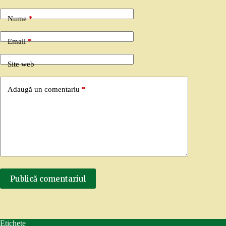
Nume
*
Email
*
Site web
Adaugă un comentariu
*
Publică comentariul
Etichete