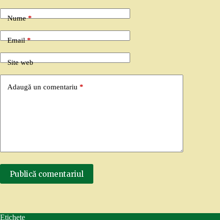
Nume
*
Email
*
Site web
Adaugă un comentariu
*
Publică comentariul
Etichete