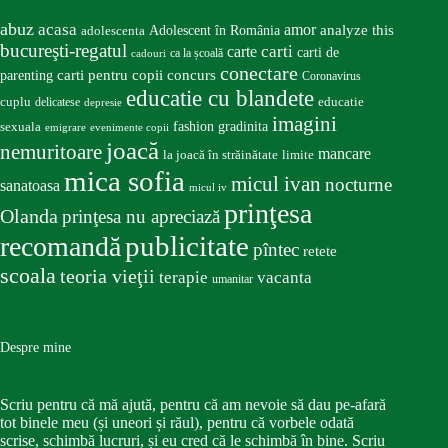
abuz
acasa
amor
Adolescent în România
analyze this
adolescenta
bucureşti-regatul
carte
carti
carti de
ca la școală
cadouri
conectare
carti pentru copii
concurs
parenting
Coronavirus
educatie cu blandete
educatie
cuplu
delicatese
depresie
imagini
fashion
gradinita
sexuala
emigrare
evenimente copii
joacă
nemuritoare
mancare
la joacă în străinătate
limite
mica sofia
micul ivan
nocturne
sanatoasa
micul iv
prinţesa
Olanda
prinţesa nu apreciază
publicitate
recomandă
pîntec
retete
scoala
teoria vieţii
terapie
vacanta
umanitar
Despre mine
Scriu pentru că mă ajută, pentru că am nevoie să dau pe-afară
tot binele meu (și uneori și răul), pentru că vorbele odată
scrise, schimbă lucruri, și eu cred că le schimbă în bine. Scriu