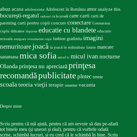
abuz
acasa
amor
Adolescent în România
analyze this
adolescenta
bucureşti-regatul
carte
carti
carti de
ca la școală
cadouri
conectare
carti pentru copii
concurs
parenting
Coronavirus
educatie cu blandete
educatie
cuplu
delicatese
depresie
imagini
fashion
gradinita
sexuala
emigrare
evenimente copii
joacă
nemuritoare
mancare
la joacă în străinătate
limite
mica sofia
micul ivan
nocturne
sanatoasa
micul iv
prinţesa
Olanda
prinţesa nu apreciază
publicitate
recomandă
pîntec
retete
scoala
teoria vieţii
terapie
vacanta
umanitar
Despre mine
Scriu pentru că mă ajută, pentru că am nevoie să dau pe-afară
tot binele meu (și uneori și răul), pentru că vorbele odată
scrise, schimbă lucruri, și eu cred că le schimbă în bine. Scriu