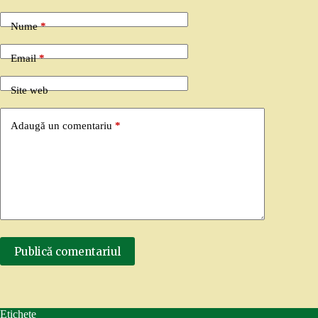
Nume
*
Email
*
Site web
Adaugă un comentariu
*
Publică comentariul
Etichete