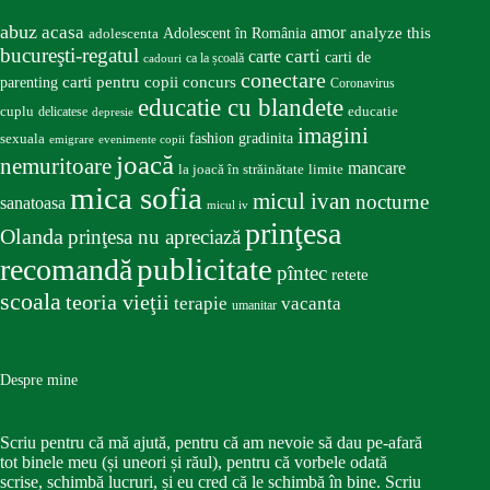
abuz
acasa
amor
Adolescent în România
analyze this
adolescenta
bucureşti-regatul
carte
carti
carti de
ca la școală
cadouri
conectare
carti pentru copii
concurs
parenting
Coronavirus
educatie cu blandete
educatie
cuplu
delicatese
depresie
imagini
fashion
gradinita
sexuala
emigrare
evenimente copii
joacă
nemuritoare
mancare
la joacă în străinătate
limite
mica sofia
micul ivan
nocturne
sanatoasa
micul iv
prinţesa
Olanda
prinţesa nu apreciază
publicitate
recomandă
pîntec
retete
scoala
teoria vieţii
terapie
vacanta
umanitar
Despre mine
Scriu pentru că mă ajută, pentru că am nevoie să dau pe-afară
tot binele meu (și uneori și răul), pentru că vorbele odată
scrise, schimbă lucruri, și eu cred că le schimbă în bine. Scriu