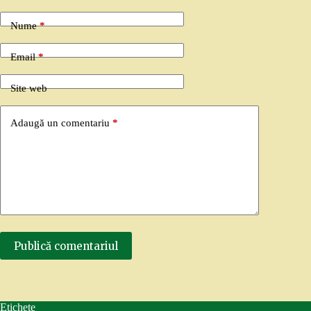
Nume
*
Email
*
Site web
Adaugă un comentariu
*
Publică comentariul
Etichete