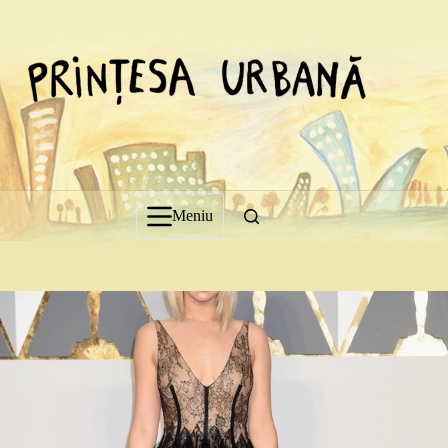
Sari
la
conținut
Meniu