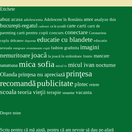
Etichete
abuz
acasa
amor
Adolescent în România
analyze this
adolescenta
bucureşti-regatul
carte
carti
carti de
ca la școală
cadouri
conectare
carti pentru copii
concurs
parenting
Coronavirus
educatie cu blandete
educatie
cuplu
delicatese
depresie
imagini
fashion
gradinita
sexuala
emigrare
evenimente copii
joacă
nemuritoare
mancare
la joacă în străinătate
limite
mica sofia
micul ivan
nocturne
sanatoasa
micul iv
prinţesa
Olanda
prinţesa nu apreciază
publicitate
recomandă
pîntec
retete
scoala
teoria vieţii
terapie
vacanta
umanitar
Despre mine
Scriu pentru că mă ajută, pentru că am nevoie să dau pe-afară