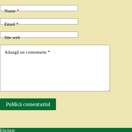
Nume
*
Email
*
Site web
Adaugă un comentariu
*
Publică comentariul
Etichete