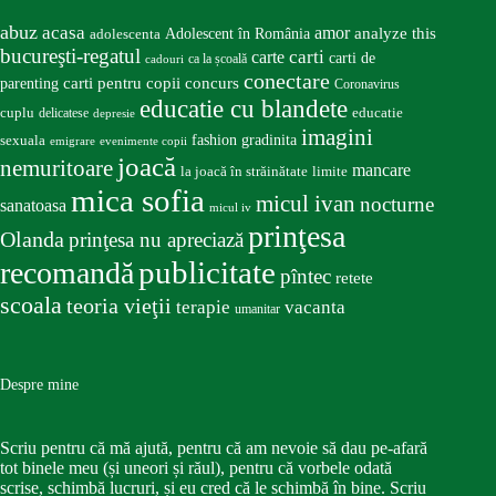
abuz
acasa
amor
Adolescent în România
analyze this
adolescenta
bucureşti-regatul
carte
carti
carti de
ca la școală
cadouri
conectare
carti pentru copii
concurs
parenting
Coronavirus
educatie cu blandete
educatie
cuplu
delicatese
depresie
imagini
fashion
gradinita
sexuala
emigrare
evenimente copii
joacă
nemuritoare
mancare
la joacă în străinătate
limite
mica sofia
micul ivan
nocturne
sanatoasa
micul iv
prinţesa
Olanda
prinţesa nu apreciază
publicitate
recomandă
pîntec
retete
scoala
teoria vieţii
terapie
vacanta
umanitar
Despre mine
Scriu pentru că mă ajută, pentru că am nevoie să dau pe-afară
tot binele meu (și uneori și răul), pentru că vorbele odată
scrise, schimbă lucruri, și eu cred că le schimbă în bine. Scriu