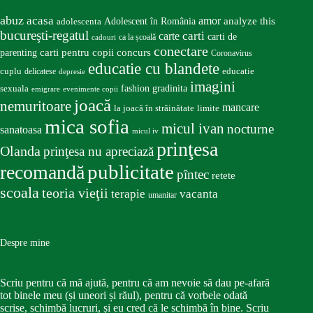
abuz
acasa
amor
Adolescent în România
analyze this
adolescenta
bucureşti-regatul
carte
carti
carti de
ca la școală
cadouri
conectare
carti pentru copii
concurs
parenting
Coronavirus
educatie cu blandete
educatie
cuplu
delicatese
depresie
imagini
fashion
gradinita
sexuala
emigrare
evenimente copii
joacă
nemuritoare
mancare
la joacă în străinătate
limite
mica sofia
micul ivan
nocturne
sanatoasa
micul iv
prinţesa
Olanda
prinţesa nu apreciază
publicitate
recomandă
pîntec
retete
scoala
teoria vieţii
terapie
vacanta
umanitar
Despre mine
Scriu pentru că mă ajută, pentru că am nevoie să dau pe-afară
tot binele meu (și uneori și răul), pentru că vorbele odată
scrise, schimbă lucruri, și eu cred că le schimbă în bine. Scriu