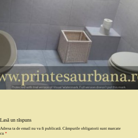
Lasă un răspuns
Adresa ta de email nu va fi publicată.
Câmpurile obligatorii sunt marcate
cu
*