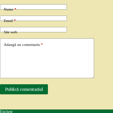
Nume
*
Email
*
Site web
Adaugă un comentariu
*
Publică comentariul
Etichete