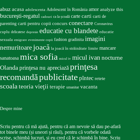
abuz
acasa
amor
Adolescent în România
analyze this
adolescenta
bucureşti-regatul
carte
carti
carti de
ca la școală
cadouri
conectare
carti pentru copii
concurs
parenting
Coronavirus
educatie cu blandete
educatie
cuplu
delicatese
depresie
imagini
fashion
gradinita
sexuala
emigrare
evenimente copii
joacă
nemuritoare
mancare
la joacă în străinătate
limite
mica sofia
micul ivan
nocturne
sanatoasa
micul iv
prinţesa
Olanda
prinţesa nu apreciază
publicitate
recomandă
pîntec
retete
scoala
teoria vieţii
terapie
vacanta
umanitar
Despre mine
Scriu pentru că mă ajută, pentru că am nevoie să dau pe-afară
tot binele meu (și uneori și răul), pentru că vorbele odată
scrise, schimbă lucruri, și eu cred că le schimbă în bine. Scriu