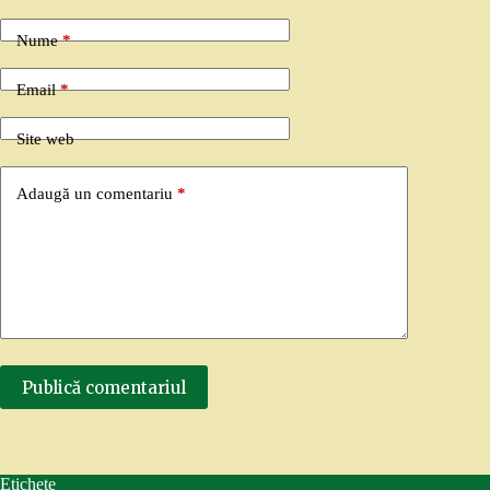
Nume
*
Email
*
Site web
Adaugă un comentariu
*
Publică comentariul
Etichete