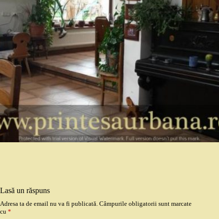
Lasă un răspuns
Adresa ta de email nu va fi publicată.
Câmpurile obligatorii sunt marcate
cu
*