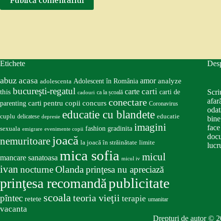
Publică comentariul
Etichete
Des
abuz
acasa
amor
Adolescent în România
analyze
adolescenta
bucureşti-regatul
carte
carti
this
Scri
carti de
ca la școală
cadouri
conectare
afar
carti pentru copii
concurs
parenting
Coronavirus
odat
educatie cu blandete
educatie
cuplu
delicatese
depresie
bine
imagini
face
fashion
gradinita
sexuala
emigrare
evenimente copii
docu
joacă
nemuritoare
la joacă în străinătate
limite
lucru
mica sofia
micul
mancare sanatoasa
micul iv
ivan
nocturne
Olanda
prinţesa nu apreciază
publicitate
prinţesa recomandă
scoala
teoria vieţii
pîntec
terapie
retete
umanitar
vacanta
Drepturi de autor © 2