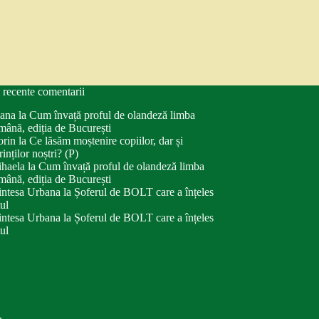
 recente comentarii
ana
la
Cum învață proful de olandeză limba
mână, ediția de București
orin
la
Ce lăsăm moștenire copiilor, dar și
rinților noștri? (P)
haela
la
Cum învață proful de olandeză limba
mână, ediția de București
intesa Urbana
la
Șoferul de BOLT care a înțeles
tul
intesa Urbana
la
Șoferul de BOLT care a înțeles
tul
.