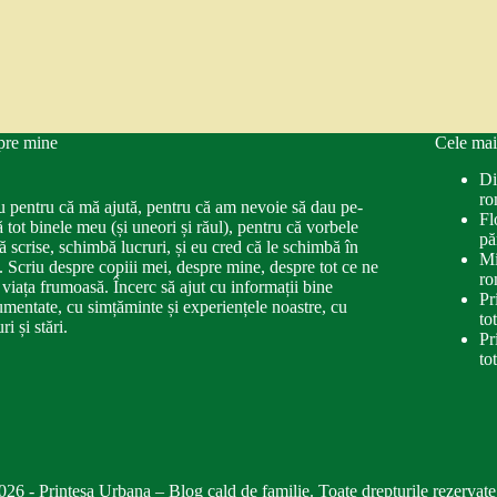
pre mine
Cele mai
Di
ro
u pentru că mă ajută, pentru că am nevoie să dau pe-
Fl
ă tot binele meu (și uneori și răul), pentru că vorbele
pă
ă scrise, schimbă lucruri, și eu cred că le schimbă în
Mi
. Scriu despre copiii mei, despre mine, despre tot ce ne
ro
 viața frumoasă. Încerc să ajut cu informații bine
Pr
mentate, cu simțăminte și experiențele noastre, cu
to
ri și stări.
Pr
to
026 - Printesa Urbana – Blog cald de familie. Toate drepturile rezervate