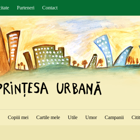
itate
Parteneri
Contact
ă
Copiii mei
Cartile mele
Utile
Umor
Campanii
Citi