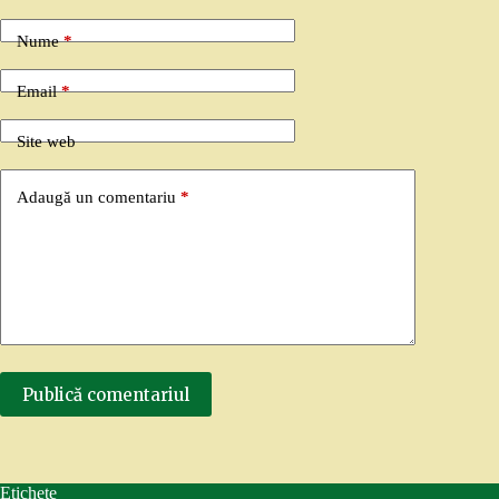
Nume
*
Email
*
Site web
Adaugă un comentariu
*
Publică comentariul
Etichete