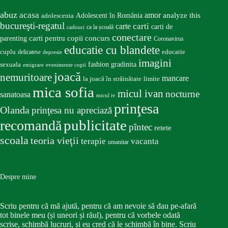
abuz
acasa
amor
Adolescent în România
analyze this
adolescenta
bucureşti-regatul
carte
carti
carti de
ca la școală
cadouri
conectare
carti pentru copii
concurs
parenting
Coronavirus
educatie cu blandete
educatie
cuplu
delicatese
depresie
imagini
fashion
gradinita
sexuala
emigrare
evenimente copii
joacă
nemuritoare
mancare
la joacă în străinătate
limite
mica sofia
micul ivan
nocturne
sanatoasa
micul iv
prinţesa
Olanda
prinţesa nu apreciază
publicitate
recomandă
pîntec
retete
scoala
teoria vieţii
terapie
vacanta
umanitar
Despre mine
Scriu pentru că mă ajută, pentru că am nevoie să dau pe-afară
tot binele meu (și uneori și răul), pentru că vorbele odată
scrise, schimbă lucruri, și eu cred că le schimbă în bine. Scriu