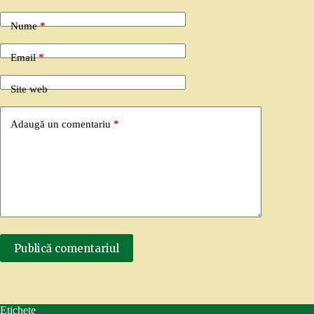
Nume
*
Email
*
Site web
Adaugă un comentariu
*
Publică comentariul
Etichete