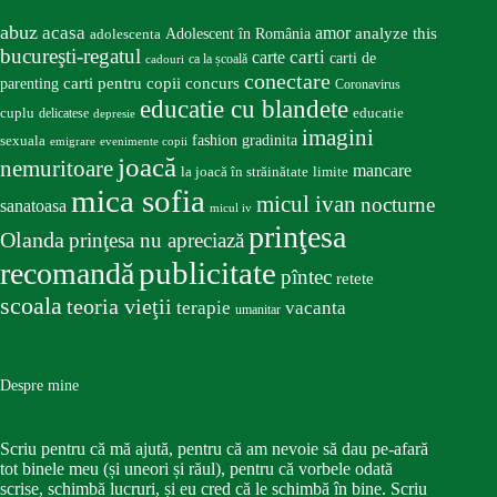
abuz
acasa
amor
Adolescent în România
analyze this
adolescenta
bucureşti-regatul
carte
carti
carti de
ca la școală
cadouri
conectare
carti pentru copii
concurs
parenting
Coronavirus
educatie cu blandete
educatie
cuplu
delicatese
depresie
imagini
fashion
gradinita
sexuala
emigrare
evenimente copii
joacă
nemuritoare
mancare
la joacă în străinătate
limite
mica sofia
micul ivan
nocturne
sanatoasa
micul iv
prinţesa
Olanda
prinţesa nu apreciază
publicitate
recomandă
pîntec
retete
scoala
teoria vieţii
terapie
vacanta
umanitar
Despre mine
Scriu pentru că mă ajută, pentru că am nevoie să dau pe-afară
tot binele meu (și uneori și răul), pentru că vorbele odată
scrise, schimbă lucruri, și eu cred că le schimbă în bine. Scriu