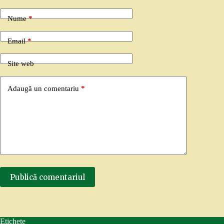
Nume
*
Email
*
Site web
Adaugă un comentariu
*
Publică comentariul
Etichete