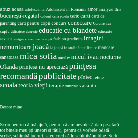
abuz
acasa
amor
Adolescent în România
analyze this
adolescenta
bucureşti-regatul
carte
carti
carti de
ca la școală
cadouri
conectare
carti pentru copii
concurs
parenting
Coronavirus
educatie cu blandete
educatie
cuplu
delicatese
depresie
imagini
fashion
gradinita
sexuala
emigrare
evenimente copii
joacă
nemuritoare
mancare
la joacă în străinătate
limite
mica sofia
micul ivan
nocturne
sanatoasa
micul iv
prinţesa
Olanda
prinţesa nu apreciază
publicitate
recomandă
pîntec
retete
scoala
teoria vieţii
terapie
vacanta
umanitar
Despre mine
Scriu pentru că mă ajută, pentru că am nevoie să dau pe-afară
tot binele meu (și uneori și răul), pentru că vorbele odată
scrise, schimbă lucruri, și eu cred că le schimbă în bine. Scriu