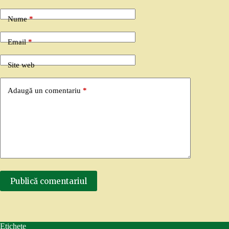
Nume
*
Email
*
Site web
Adaugă un comentariu
*
Publică comentariul
Etichete