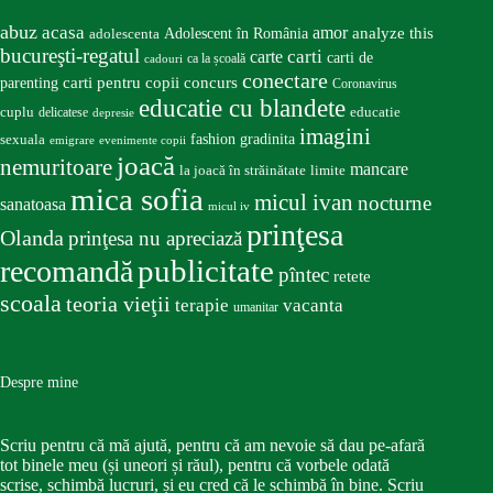
abuz
acasa
amor
Adolescent în România
analyze this
adolescenta
bucureşti-regatul
carte
carti
carti de
ca la școală
cadouri
conectare
carti pentru copii
concurs
parenting
Coronavirus
educatie cu blandete
educatie
cuplu
delicatese
depresie
imagini
fashion
gradinita
sexuala
emigrare
evenimente copii
joacă
nemuritoare
mancare
la joacă în străinătate
limite
mica sofia
micul ivan
nocturne
sanatoasa
micul iv
prinţesa
Olanda
prinţesa nu apreciază
publicitate
recomandă
pîntec
retete
scoala
teoria vieţii
terapie
vacanta
umanitar
Despre mine
Scriu pentru că mă ajută, pentru că am nevoie să dau pe-afară
tot binele meu (și uneori și răul), pentru că vorbele odată
scrise, schimbă lucruri, și eu cred că le schimbă în bine. Scriu