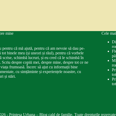
pre mine
Cele mai
Di
ro
u pentru că mă ajută, pentru că am nevoie să dau pe-
Fl
ă tot binele meu (și uneori și răul), pentru că vorbele
pă
ă scrise, schimbă lucruri, și eu cred că le schimbă în
Mi
. Scriu despre copiii mei, despre mine, despre tot ce ne
ro
 viața frumoasă. Încerc să ajut cu informații bine
Pr
mentate, cu simțăminte și experiențele noastre, cu
to
ri și stări.
Pr
to
026 - Printesa Urbana – Blog cald de familie. Toate drepturile rezervate