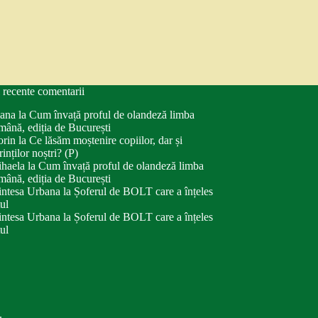
 recente comentarii
ana
la
Cum învață proful de olandeză limba
mână, ediția de București
orin
la
Ce lăsăm moștenire copiilor, dar și
rinților noștri? (P)
haela
la
Cum învață proful de olandeză limba
mână, ediția de București
intesa Urbana
la
Șoferul de BOLT care a înțeles
tul
intesa Urbana
la
Șoferul de BOLT care a înțeles
tul
.