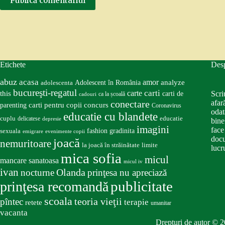
Publică comentariul
Etichete
Des
abuz
acasa
amor
Adolescent în România
analyze
adolescenta
bucureşti-regatul
carte
carti
this
Scri
carti de
ca la școală
cadouri
conectare
afar
carti pentru copii
concurs
parenting
Coronavirus
odat
educatie cu blandete
educatie
cuplu
delicatese
depresie
bine
imagini
face
fashion
gradinita
sexuala
emigrare
evenimente copii
docu
joacă
nemuritoare
la joacă în străinătate
limite
lucru
mica sofia
micul
mancare sanatoasa
micul iv
ivan
nocturne
Olanda
prinţesa nu apreciază
publicitate
prinţesa recomandă
scoala
teoria vieţii
pîntec
terapie
retete
umanitar
vacanta
Drepturi de autor © 2