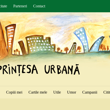
itate
Parteneri
Contact
ă
Copiii mei
Cartile mele
Utile
Umor
Campanii
Citi