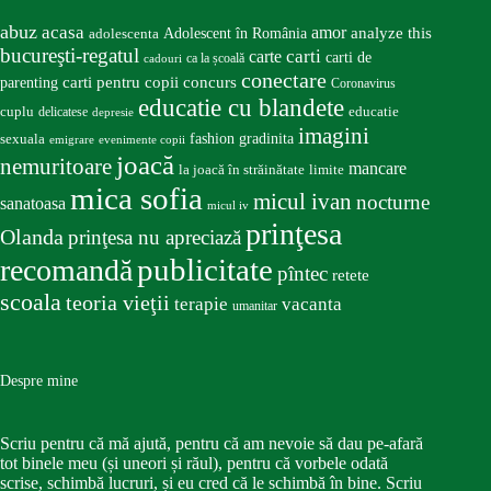
abuz
acasa
amor
Adolescent în România
analyze this
adolescenta
bucureşti-regatul
carte
carti
carti de
ca la școală
cadouri
conectare
carti pentru copii
concurs
parenting
Coronavirus
educatie cu blandete
educatie
cuplu
delicatese
depresie
imagini
fashion
gradinita
sexuala
emigrare
evenimente copii
joacă
nemuritoare
mancare
la joacă în străinătate
limite
mica sofia
micul ivan
nocturne
sanatoasa
micul iv
prinţesa
Olanda
prinţesa nu apreciază
publicitate
recomandă
pîntec
retete
scoala
teoria vieţii
terapie
vacanta
umanitar
Despre mine
Scriu pentru că mă ajută, pentru că am nevoie să dau pe-afară
tot binele meu (și uneori și răul), pentru că vorbele odată
scrise, schimbă lucruri, și eu cred că le schimbă în bine. Scriu