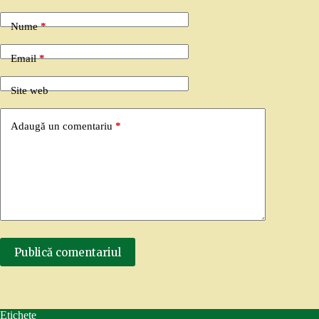
Nume
*
Email
*
Site web
Adaugă un comentariu
*
Publică comentariul
Etichete