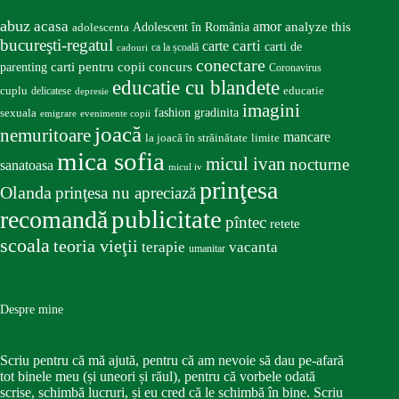
abuz
acasa
amor
Adolescent în România
analyze this
adolescenta
bucureşti-regatul
carte
carti
carti de
ca la școală
cadouri
conectare
carti pentru copii
concurs
parenting
Coronavirus
educatie cu blandete
educatie
cuplu
delicatese
depresie
imagini
fashion
gradinita
sexuala
emigrare
evenimente copii
joacă
nemuritoare
mancare
la joacă în străinătate
limite
mica sofia
micul ivan
nocturne
sanatoasa
micul iv
prinţesa
Olanda
prinţesa nu apreciază
publicitate
recomandă
pîntec
retete
scoala
teoria vieţii
terapie
vacanta
umanitar
Despre mine
Scriu pentru că mă ajută, pentru că am nevoie să dau pe-afară
tot binele meu (și uneori și răul), pentru că vorbele odată
scrise, schimbă lucruri, și eu cred că le schimbă în bine. Scriu