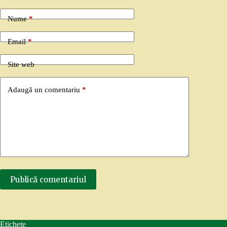
Nume
*
Email
*
Site web
Adaugă un comentariu
*
Publică comentariul
Etichete