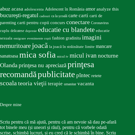
abuz
acasa
amor
Adolescent în România
analyze this
adolescenta
bucureşti-regatul
carte
carti
carti de
ca la școală
cadouri
conectare
carti pentru copii
concurs
parenting
Coronavirus
educatie cu blandete
educatie
cuplu
delicatese
depresie
imagini
fashion
gradinita
sexuala
emigrare
evenimente copii
joacă
nemuritoare
mancare
la joacă în străinătate
limite
mica sofia
micul ivan
nocturne
sanatoasa
micul iv
prinţesa
Olanda
prinţesa nu apreciază
publicitate
recomandă
pîntec
retete
scoala
teoria vieţii
terapie
vacanta
umanitar
Despre mine
Scriu pentru că mă ajută, pentru că am nevoie să dau pe-afară
tot binele meu (și uneori și răul), pentru că vorbele odată
scrise, schimbă lucruri, și eu cred că le schimbă în bine. Scriu