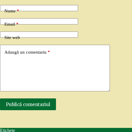
Nume
*
Email
*
Site web
Adaugă un comentariu
*
Publică comentariul
Etichete