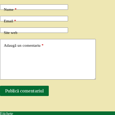
Nume
*
Email
*
Site web
Adaugă un comentariu
*
Publică comentariul
Etichete