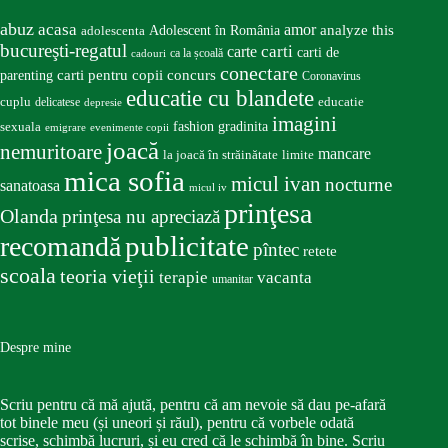
abuz
acasa
amor
Adolescent în România
analyze this
adolescenta
bucureşti-regatul
carte
carti
carti de
ca la școală
cadouri
conectare
carti pentru copii
concurs
parenting
Coronavirus
educatie cu blandete
educatie
cuplu
delicatese
depresie
imagini
fashion
gradinita
sexuala
emigrare
evenimente copii
joacă
nemuritoare
mancare
la joacă în străinătate
limite
mica sofia
micul ivan
nocturne
sanatoasa
micul iv
prinţesa
Olanda
prinţesa nu apreciază
publicitate
recomandă
pîntec
retete
scoala
teoria vieţii
terapie
vacanta
umanitar
Despre mine
Scriu pentru că mă ajută, pentru că am nevoie să dau pe-afară
tot binele meu (și uneori și răul), pentru că vorbele odată
scrise, schimbă lucruri, și eu cred că le schimbă în bine. Scriu