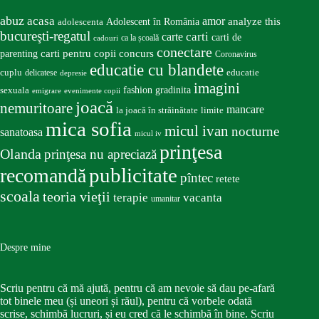
abuz
acasa
amor
Adolescent în România
analyze this
adolescenta
bucureşti-regatul
carte
carti
carti de
ca la școală
cadouri
conectare
carti pentru copii
concurs
parenting
Coronavirus
educatie cu blandete
educatie
cuplu
delicatese
depresie
imagini
fashion
gradinita
sexuala
emigrare
evenimente copii
joacă
nemuritoare
mancare
la joacă în străinătate
limite
mica sofia
micul ivan
nocturne
sanatoasa
micul iv
prinţesa
Olanda
prinţesa nu apreciază
publicitate
recomandă
pîntec
retete
scoala
teoria vieţii
terapie
vacanta
umanitar
Despre mine
Scriu pentru că mă ajută, pentru că am nevoie să dau pe-afară
tot binele meu (și uneori și răul), pentru că vorbele odată
scrise, schimbă lucruri, și eu cred că le schimbă în bine. Scriu