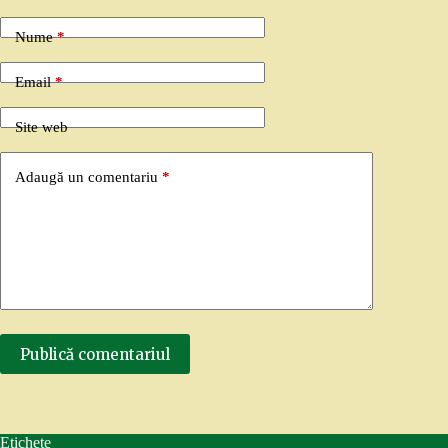
Nume
*
Email
*
Site web
Adaugă un comentariu
*
Publică comentariul
Etichete