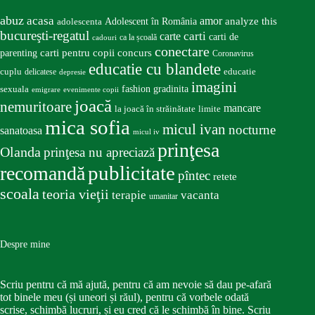
abuz
acasa
amor
Adolescent în România
analyze this
adolescenta
bucureşti-regatul
carte
carti
carti de
ca la școală
cadouri
conectare
carti pentru copii
concurs
parenting
Coronavirus
educatie cu blandete
educatie
cuplu
delicatese
depresie
imagini
fashion
gradinita
sexuala
emigrare
evenimente copii
joacă
nemuritoare
mancare
la joacă în străinătate
limite
mica sofia
micul ivan
nocturne
sanatoasa
micul iv
prinţesa
Olanda
prinţesa nu apreciază
publicitate
recomandă
pîntec
retete
scoala
teoria vieţii
terapie
vacanta
umanitar
Despre mine
Scriu pentru că mă ajută, pentru că am nevoie să dau pe-afară
tot binele meu (și uneori și răul), pentru că vorbele odată
scrise, schimbă lucruri, și eu cred că le schimbă în bine. Scriu