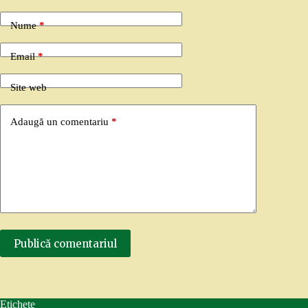
Nume
*
Email
*
Site web
Adaugă un comentariu
*
Publică comentariul
Etichete