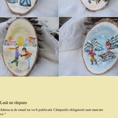
Lasă un răspuns
Adresa ta de email nu va fi publicată.
Câmpurile obligatorii sunt marcate
cu
*