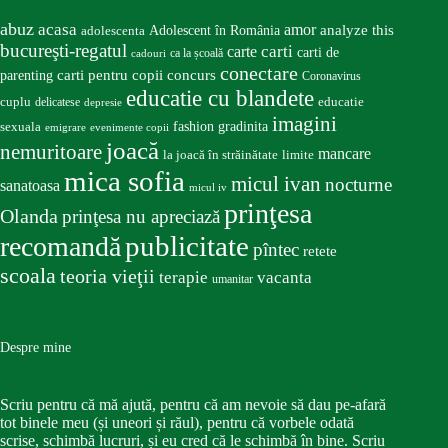
abuz
acasa
amor
Adolescent în România
analyze this
adolescenta
bucureşti-regatul
carte
carti
carti de
ca la școală
cadouri
conectare
carti pentru copii
concurs
parenting
Coronavirus
educatie cu blandete
educatie
cuplu
delicatese
depresie
imagini
fashion
gradinita
sexuala
emigrare
evenimente copii
joacă
nemuritoare
mancare
la joacă în străinătate
limite
mica sofia
micul ivan
nocturne
sanatoasa
micul iv
prinţesa
Olanda
prinţesa nu apreciază
publicitate
recomandă
pîntec
retete
scoala
teoria vieţii
terapie
vacanta
umanitar
Despre mine
Scriu pentru că mă ajută, pentru că am nevoie să dau pe-afară
tot binele meu (și uneori și răul), pentru că vorbele odată
scrise, schimbă lucruri, și eu cred că le schimbă în bine. Scriu