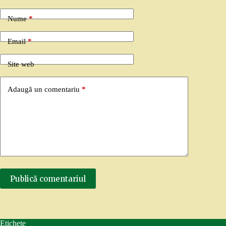
Nume
*
Email
*
Site web
Adaugă un comentariu
*
Publică comentariul
Etichete