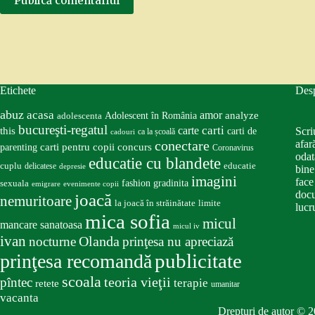
Publică comentariul
Etichete
Des
abuz
acasa
amor
Adolescent în România
analyze
adolescenta
bucureşti-regatul
carte
carti
this
Scri
carti de
ca la școală
cadouri
conectare
afar
carti pentru copii
concurs
parenting
Coronavirus
odat
educatie cu blandete
educatie
cuplu
delicatese
depresie
bine
imagini
face
fashion
gradinita
sexuala
emigrare
evenimente copii
docu
joacă
nemuritoare
la joacă în străinătate
limite
lucru
mica sofia
micul
mancare sanatoasa
micul iv
ivan
nocturne
Olanda
prinţesa nu apreciază
publicitate
prinţesa recomandă
scoala
teoria vieţii
pîntec
terapie
retete
umanitar
vacanta
Drepturi de autor © 2