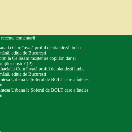
 recente comentarii
ana
la
Cum învață proful de olandeză limba
mână, ediția de București
orin
la
Ce lăsăm moștenire copiilor, dar și
rinților noștri? (P)
haela
la
Cum învață proful de olandeză limba
mână, ediția de București
intesa Urbana
la
Șoferul de BOLT care a înțeles
tul
intesa Urbana
la
Șoferul de BOLT care a înțeles
tul
.