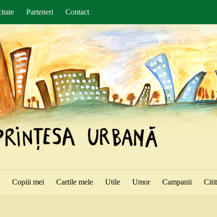
itate
Parteneri
Contact
ă
Copiii mei
Cartile mele
Utile
Umor
Campanii
Citi