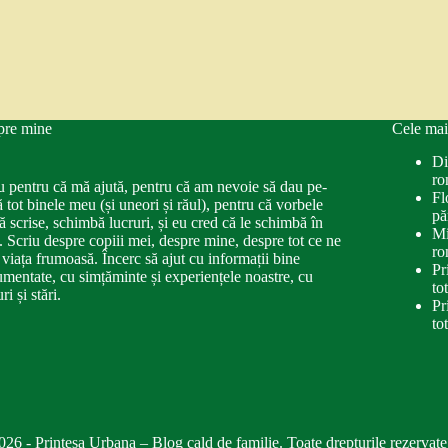
pre mine
Cele mai
Di
ro
u pentru că mă ajută, pentru că am nevoie să dau pe-
Fl
ă tot binele meu (și uneori și răul), pentru că vorbele
pă
ă scrise, schimbă lucruri, și eu cred că le schimbă în
Mi
. Scriu despre copiii mei, despre mine, despre tot ce ne
ro
 viața frumoasă. Încerc să ajut cu informații bine
Pr
mentate, cu simțăminte și experiențele noastre, cu
to
ri și stări.
Pr
to
026 - Printesa Urbana – Blog cald de familie. Toate drepturile rezervate