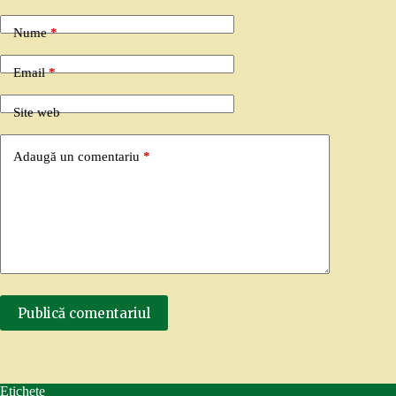
Nume
*
Email
*
Site web
Adaugă un comentariu
*
Publică comentariul
Etichete