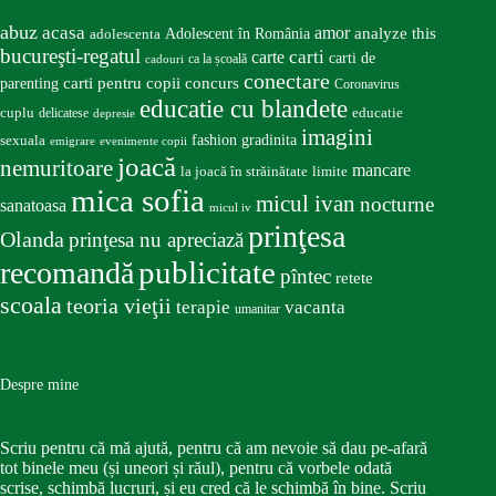
abuz
acasa
amor
Adolescent în România
analyze this
adolescenta
bucureşti-regatul
carte
carti
carti de
ca la școală
cadouri
conectare
carti pentru copii
concurs
parenting
Coronavirus
educatie cu blandete
educatie
cuplu
delicatese
depresie
imagini
fashion
gradinita
sexuala
emigrare
evenimente copii
joacă
nemuritoare
mancare
la joacă în străinătate
limite
mica sofia
micul ivan
nocturne
sanatoasa
micul iv
prinţesa
Olanda
prinţesa nu apreciază
publicitate
recomandă
pîntec
retete
scoala
teoria vieţii
terapie
vacanta
umanitar
Despre mine
Scriu pentru că mă ajută, pentru că am nevoie să dau pe-afară
tot binele meu (și uneori și răul), pentru că vorbele odată
scrise, schimbă lucruri, și eu cred că le schimbă în bine. Scriu