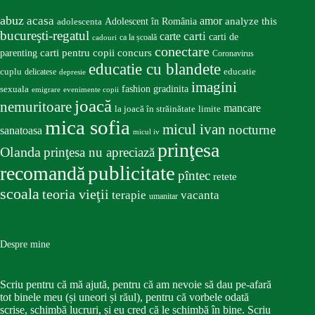
abuz
acasa
amor
Adolescent în România
analyze this
adolescenta
bucureşti-regatul
carte
carti
carti de
ca la școală
cadouri
conectare
carti pentru copii
concurs
parenting
Coronavirus
educatie cu blandete
educatie
cuplu
delicatese
depresie
imagini
fashion
gradinita
sexuala
emigrare
evenimente copii
joacă
nemuritoare
mancare
la joacă în străinătate
limite
mica sofia
micul ivan
nocturne
sanatoasa
micul iv
prinţesa
Olanda
prinţesa nu apreciază
publicitate
recomandă
pîntec
retete
scoala
teoria vieţii
terapie
vacanta
umanitar
Despre mine
Scriu pentru că mă ajută, pentru că am nevoie să dau pe-afară
tot binele meu (și uneori și răul), pentru că vorbele odată
scrise, schimbă lucruri, și eu cred că le schimbă în bine. Scriu