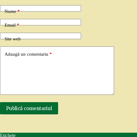
Nume
*
Email
*
Site web
Adaugă un comentariu
*
Publică comentariul
Etichete