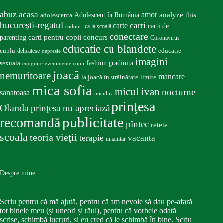
abuz
acasa
amor
Adolescent în România
analyze this
adolescenta
bucureşti-regatul
carte
carti
carti de
ca la școală
cadouri
conectare
carti pentru copii
concurs
parenting
Coronavirus
educatie cu blandete
educatie
cuplu
delicatese
depresie
imagini
fashion
gradinita
sexuala
emigrare
evenimente copii
joacă
nemuritoare
mancare
la joacă în străinătate
limite
mica sofia
micul ivan
nocturne
sanatoasa
micul iv
prinţesa
Olanda
prinţesa nu apreciază
publicitate
recomandă
pîntec
retete
scoala
teoria vieţii
terapie
vacanta
umanitar
Despre mine
Scriu pentru că mă ajută, pentru că am nevoie să dau pe-afară
tot binele meu (și uneori și răul), pentru că vorbele odată
scrise, schimbă lucruri, și eu cred că le schimbă în bine. Scriu