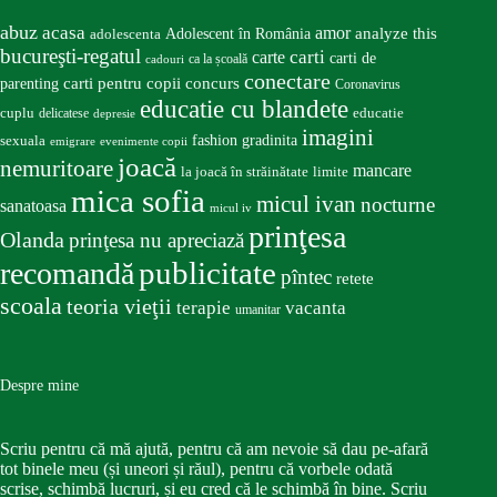
abuz
acasa
amor
Adolescent în România
analyze this
adolescenta
bucureşti-regatul
carte
carti
carti de
ca la școală
cadouri
conectare
carti pentru copii
concurs
parenting
Coronavirus
educatie cu blandete
educatie
cuplu
delicatese
depresie
imagini
fashion
gradinita
sexuala
emigrare
evenimente copii
joacă
nemuritoare
mancare
la joacă în străinătate
limite
mica sofia
micul ivan
nocturne
sanatoasa
micul iv
prinţesa
Olanda
prinţesa nu apreciază
publicitate
recomandă
pîntec
retete
scoala
teoria vieţii
terapie
vacanta
umanitar
Despre mine
Scriu pentru că mă ajută, pentru că am nevoie să dau pe-afară
tot binele meu (și uneori și răul), pentru că vorbele odată
scrise, schimbă lucruri, și eu cred că le schimbă în bine. Scriu