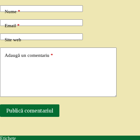
Nume
*
Email
*
Site web
Adaugă un comentariu
*
Publică comentariul
Etichete