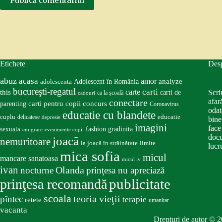
Publică comentariul
Etichete
Des
abuz
acasa
amor
Adolescent în România
analyze
adolescenta
bucureşti-regatul
carte
carti
this
Scri
carti de
ca la școală
cadouri
conectare
afar
carti pentru copii
concurs
parenting
Coronavirus
odat
educatie cu blandete
educatie
cuplu
delicatese
depresie
bine
imagini
face
fashion
gradinita
sexuala
emigrare
evenimente copii
docu
joacă
nemuritoare
la joacă în străinătate
limite
lucru
mica sofia
micul
mancare sanatoasa
micul iv
ivan
nocturne
Olanda
prinţesa nu apreciază
publicitate
prinţesa recomandă
scoala
teoria vieţii
pîntec
terapie
retete
umanitar
vacanta
Drepturi de autor © 2