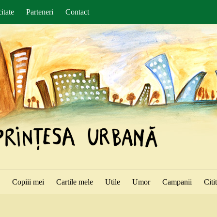
itate
Parteneri
Contact
ă
Copiii mei
Cartile mele
Utile
Umor
Campanii
Citi