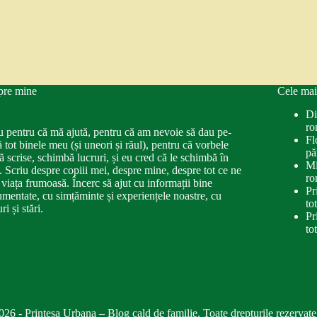
pre mine
Cele mai
Di
ro
u pentru că mă ajută, pentru că am nevoie să dau pe-
Fl
ă tot binele meu (și uneori și răul), pentru că vorbele
pă
ă scrise, schimbă lucruri, și eu cred că le schimbă în
Mi
. Scriu despre copiii mei, despre mine, despre tot ce ne
ro
 viața frumoasă. Încerc să ajut cu informații bine
Pr
mentate, cu simțăminte și experiențele noastre, cu
to
ri și stări.
Pr
to
026 - Printesa Urbana – Blog cald de familie. Toate drepturile rezervate