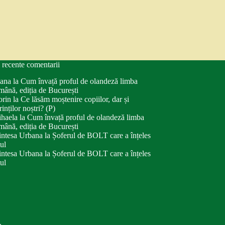
 recente comentarii
ana
la
Cum învață proful de olandeză limba
mână, ediția de București
orin
la
Ce lăsăm moștenire copiilor, dar și
rinților noștri? (P)
haela
la
Cum învață proful de olandeză limba
mână, ediția de București
intesa Urbana
la
Șoferul de BOLT care a înțeles
tul
intesa Urbana
la
Șoferul de BOLT care a înțeles
tul
.