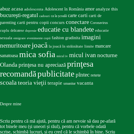
abuz
acasa
amor
Adolescent în România
analyze this
adolescenta
bucureşti-regatul
carte
carti
carti de
ca la școală
cadouri
conectare
carti pentru copii
concurs
parenting
Coronavirus
educatie cu blandete
educatie
cuplu
delicatese
depresie
imagini
fashion
gradinita
sexuala
emigrare
evenimente copii
joacă
nemuritoare
mancare
la joacă în străinătate
limite
mica sofia
micul ivan
nocturne
sanatoasa
micul iv
prinţesa
Olanda
prinţesa nu apreciază
publicitate
recomandă
pîntec
retete
scoala
teoria vieţii
terapie
vacanta
umanitar
Despre mine
Scriu pentru că mă ajută, pentru că am nevoie să dau pe-afară
tot binele meu (și uneori și răul), pentru că vorbele odată
scrise, schimbă lucruri, și eu cred că le schimbă în bine. Scriu