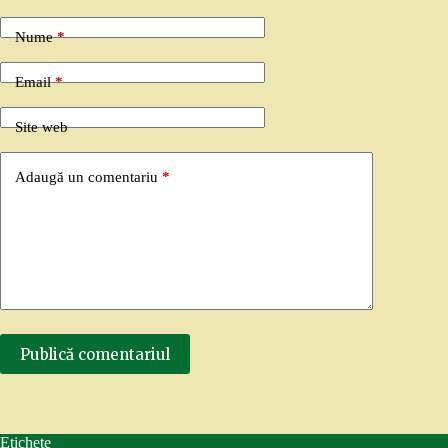
Nume
*
Email
*
Site web
Adaugă un comentariu
*
Publică comentariul
Etichete