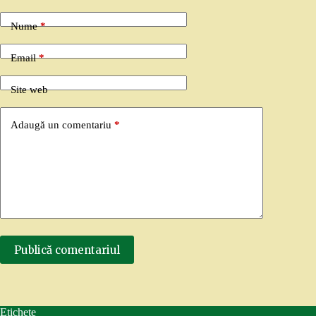
Nume
*
Email
*
Site web
Adaugă un comentariu
*
Publică comentariul
Etichete