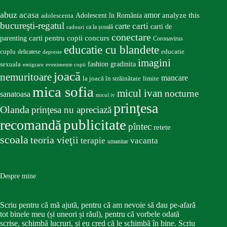
abuz
acasa
amor
Adolescent în România
analyze this
adolescenta
bucureşti-regatul
carte
carti
carti de
ca la școală
cadouri
conectare
carti pentru copii
concurs
parenting
Coronavirus
educatie cu blandete
educatie
cuplu
delicatese
depresie
imagini
fashion
gradinita
sexuala
emigrare
evenimente copii
joacă
nemuritoare
mancare
la joacă în străinătate
limite
mica sofia
micul ivan
nocturne
sanatoasa
micul iv
prinţesa
Olanda
prinţesa nu apreciază
publicitate
recomandă
pîntec
retete
scoala
teoria vieţii
terapie
vacanta
umanitar
Despre mine
Scriu pentru că mă ajută, pentru că am nevoie să dau pe-afară
tot binele meu (și uneori și răul), pentru că vorbele odată
scrise, schimbă lucruri, și eu cred că le schimbă în bine. Scriu