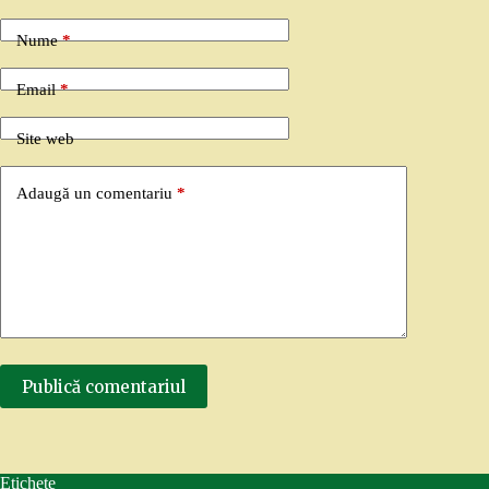
Nume
*
Email
*
Site web
Adaugă un comentariu
*
Publică comentariul
Etichete