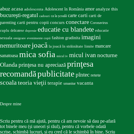
abuz
acasa
amor
Adolescent în România
analyze this
adolescenta
bucureşti-regatul
carte
carti
carti de
ca la școală
cadouri
conectare
carti pentru copii
concurs
parenting
Coronavirus
educatie cu blandete
educatie
cuplu
delicatese
depresie
imagini
fashion
gradinita
sexuala
emigrare
evenimente copii
joacă
nemuritoare
mancare
la joacă în străinătate
limite
mica sofia
micul ivan
nocturne
sanatoasa
micul iv
prinţesa
Olanda
prinţesa nu apreciază
publicitate
recomandă
pîntec
retete
scoala
teoria vieţii
terapie
vacanta
umanitar
Despre mine
Scriu pentru că mă ajută, pentru că am nevoie să dau pe-afară
tot binele meu (și uneori și răul), pentru că vorbele odată
scrise, schimbă lucruri, și eu cred că le schimbă în bine. Scriu