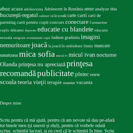
abuz
acasa
amor
Adolescent în România
analyze this
adolescenta
bucureşti-regatul
carte
carti
carti de
ca la școală
cadouri
conectare
carti pentru copii
concurs
parenting
Coronavirus
educatie cu blandete
educatie
cuplu
delicatese
depresie
imagini
fashion
gradinita
sexuala
emigrare
evenimente copii
joacă
nemuritoare
mancare
la joacă în străinătate
limite
mica sofia
micul ivan
nocturne
sanatoasa
micul iv
prinţesa
Olanda
prinţesa nu apreciază
publicitate
recomandă
pîntec
retete
scoala
teoria vieţii
terapie
vacanta
umanitar
Despre mine
Scriu pentru că mă ajută, pentru că am nevoie să dau pe-afară
tot binele meu (și uneori și răul), pentru că vorbele odată
scrise, schimbă lucruri, și eu cred că le schimbă în bine. Scriu