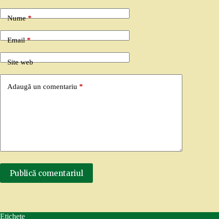
Nume
*
Email
*
Site web
Adaugă un comentariu
*
Publică comentariul
Etichete