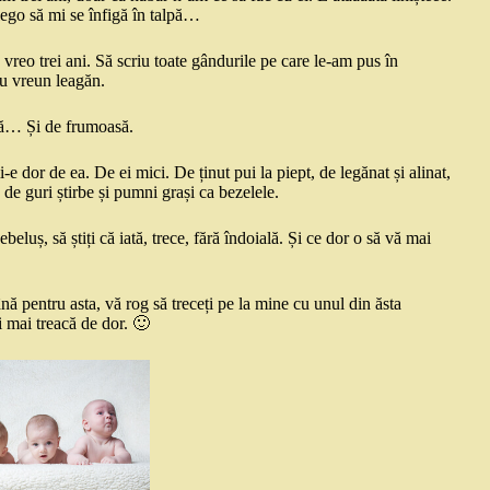
lego să mi se înfigă în talpă…
vreo trei ani. Să scriu toate gândurile pe care le-am pus în
au vreun leagăn.
ară… Și de frumoasă.
dor de ea. De ei mici. De ținut pui la piept, de legănat și alinat,
, de guri știrbe și pumni grași ca bezelele.
luș, să știți că iată, trece, fără îndoială. Și ce dor o să vă mai
nă pentru asta, vă rog să treceți pe la mine cu unul din ăsta
i mai treacă de dor. 🙂