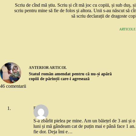
Scriu de cînd mă știu. Scriu și cît mă joc cu copiii, și sub duș, 
scriu pentru mine să fie de folos și altora. Unii s-au născut să cî
să scriu declarații de dragoste copi
ARTICOLE:
ANTERIOR
ARTICOL
Statul român amendat pentru că nu-și apără
copiii de părinții care-i agresează
46 comentarii
Raluca
S-a zbârlit pielea pe mine. Am un băiețel de 3 ani și 
luni și mă gândeam cat de puțin mai e până face 1 an. T
fie dor. Deja îmi e…