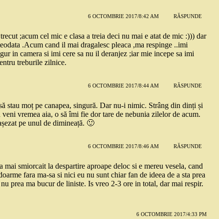
6 OCTOMBRIE 2017/8:42 AM
RĂSPUNDE
recut ;acum cel mic e clasa a treia deci nu mai e atat de mic :))) dar
ateodata .Acum cand il mai dragalesc pleaca ,ma respinge ..imi
ur in camera si imi cere sa nu il deranjez ;iar mie incepe sa imi
ntru treburile zilnice.
6 OCTOMBRIE 2017/8:44 AM
RĂSPUNDE
ă stau moț pe canapea, singură. Dar nu-i nimic. Strâng din dinți și
 veni vremea aia, o să îmi fie dor tare de nebunia zilelor de acum.
așezat pe unul de dimineață. 🙂
6 OCTOMBRIE 2017/8:46 AM
RĂSPUNDE
 a mai smiorcait la despartire aproape deloc si e mereu vesela, cand
oarme fara ma-sa si nici eu nu sunt chiar fan de ideea de a sta prea
nu prea ma bucur de liniste. Is vreo 2-3 ore in total, dar mai respir.
6 OCTOMBRIE 2017/4:33 PM