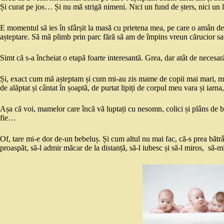
Și curat pe jos… Și nu mă strigă nimeni. Nici un fund de șters, nici un 
E momentul să ies în sfârșit la masă cu prietena mea, pe care o amân de 
așteptare. Să mă plimb prin parc fără să am de împins vreun cărucior s
Simt că s-a încheiat o etapă foarte interesantă. Grea, dar atât de neces
Și, exact cum mă așteptam și cum mi-au zis mame de copii mai mari, mi-e 
de alăptat și cântat în șoaptă, de purtat lipiți de corpul meu vara și iarna
Așa că voi, mamelor care încă vă luptați cu nesomn, colici și plâns de bebe
fie…
Of, tare mi-e dor de-un bebeluș. Și cum altul nu mai fac, că-s prea bătrâ
proaspăt, să-l admir măcar de la distanță, să-l iubesc și să-l miros, să-m