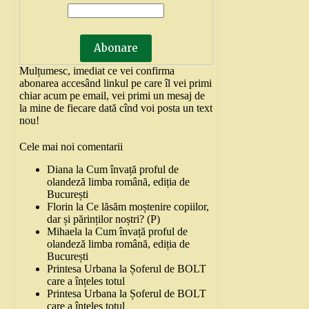
Mulțumesc, imediat ce vei confirma
abonarea accesând linkul pe care îl vei primi
chiar acum pe email, vei primi un mesaj de
la mine de fiecare dată cînd voi posta un text
nou!
Cele mai noi comentarii
Diana
la
Cum învață proful de
olandeză limba română, ediția de
București
Florin
la
Ce lăsăm moștenire copiilor,
dar și părinților noștri? (P)
Mihaela
la
Cum învață proful de
olandeză limba română, ediția de
București
Printesa Urbana
la
Șoferul de BOLT
care a înțeles totul
Printesa Urbana
la
Șoferul de BOLT
care a înțeles totul