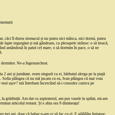
mentarii
, căci îl durea stomacul și nu putea nici mânca, nici dormi, putea
 de lapte regurgitat și mă gândeam, cu pleoapele strânse: o să treacă,
âzând amândouă în patul cel mare, o să dormim în pace, o să ne
ă.
oc dormitor. Ne-a îngenuncheat.
2 ani și jumătate, eram singură cu ei, bărbatul alerga pe la piață
d. Sofia plângea că nu mă jucam cu ea, Ivan plângea că mai voia
e mai ușor?
mă întrebam încercând să-i consolez cumva pe
 la grădiniță. Am dat cu aspiratorul, am pus vasele la spălat, mi-am
erminat articolul restant. Și e abia ora 9 dimineața!
 trei ani, doar că habar n-am ce să fac cu el. E atââââta linișteee.