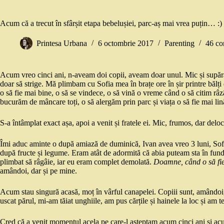
Acum că a trecut în sfârșit etapa bebelușiei, parc-aș mai vrea puțin… :)
Printesa Urbana
6 octombrie 2017
Parenting
46 co
Acum vreo cinci ani, n-aveam doi copii, aveam doar unul. Mic și supărat
doar să strige. Mă plimbam cu Sofia mea în brațe ore în șir printre bălți
o să fie mai bine, o să se vindece, o să vină o vreme când o să citim r
bucurăm de mâncare toți, o să alergăm prin parc și viața o să fie mai lin
S-a întâmplat exact așa, apoi a venit și fratele ei. Mic, frumos, dar del
Îmi aduc aminte o după amiază de duminică, Ivan avea vreo 3 luni, Sofia 
după fructe și legume. Eram atât de adormită că abia puteam sta în fun
plimbat să râgâie, iar eu eram complet demolată.
Doamne, când o să fi
amândoi, dar și pe mine.
Acum stau singură acasă, moț în vârful canapelei. Copiii sunt, amândoi,
uscat părul, mi-am tăiat unghiile, am pus cărțile și hainele la loc și am t
Cred că a venit momentul acela pe care-l așteptam acum cinci ani și acum