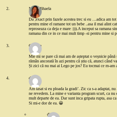
Naty Mihaela
Da ,exact prin fazele acestea trec si eu …adica am tot t
pentru mine el ramane tot un bebe ..asa il mai alint c
reproseaza ca deja e mare :))).A inceput sa ramana sing
ramana din ce in ce mai mult timp -si pentru mine si pe
Cristina
Mie mi se pare că mai am de așteptat o veșnicie până s
rămân ancorată în azi pentru că știu că, atunci când va
Și zici că nu mai ai Lego pe jos? Eu tocmai ce m-am 
dojo
Am lasat si eu ploada la gradi’. Zic ca s-a adaptat, nu
ne revedem. La mine e varianta program scurt, ca nu d
mult departe de ea. Dar sunt inca gripata rupta, asa ca 
Si mi-e dor de ea. 😀
dio