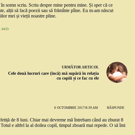
și în somn scriu. Scriu despre mine pentru mine. Și sper că ce
nte, alții să facă poezii sau să frămînte pîine. Eu m-am născut
ilor mei și vieții noastre pline.
 4433
URMĂTOR
ARTICOL
Cele două lucruri care (încă) mă supără în relația
cu copiii și ce fac cu ele
6 OCTOMBRIE 2017/8:39 AM
RĂSPUNDE
o fetiță de 8 luni. Chiar mai devreme mă întrebam când au zburat 8
otul e altfel la al doilea copil, timpul zboară mai repede. O să îmi