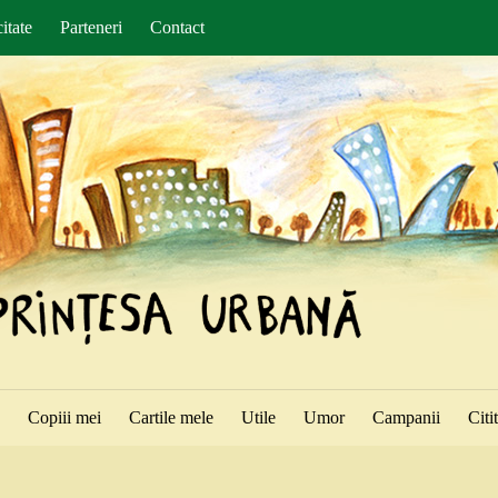
itate
Parteneri
Contact
ă
Copiii mei
Cartile mele
Utile
Umor
Campanii
Citi