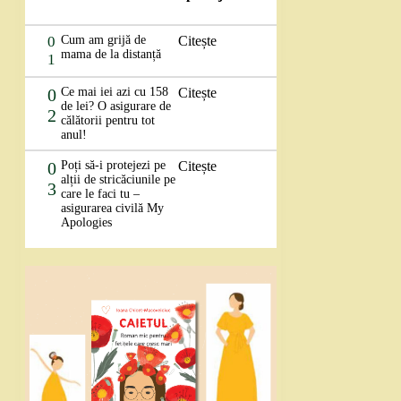
0
Cum am grijă de
Citește
mama de la distanță
1
0
Ce mai iei azi cu 158
Citește
de lei? O asigurare de
2
călătorii pentru tot
anul!
0
Poți să-i protejezi pe
Citește
alții de stricăciunile pe
3
care le faci tu –
asigurarea civilă My
Apologies