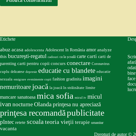
Publică comentariul
Etichete
Des
abuz
acasa
amor
Adolescent în România
analyze
adolescenta
bucureşti-regatul
carte
carti
this
Scri
carti de
ca la școală
cadouri
conectare
afar
carti pentru copii
concurs
parenting
Coronavirus
odat
educatie cu blandete
educatie
cuplu
delicatese
depresie
bine
imagini
face
fashion
gradinita
sexuala
emigrare
evenimente copii
docu
joacă
nemuritoare
la joacă în străinătate
limite
lucru
mica sofia
micul
mancare sanatoasa
micul iv
ivan
nocturne
Olanda
prinţesa nu apreciază
publicitate
prinţesa recomandă
scoala
teoria vieţii
pîntec
terapie
retete
umanitar
vacanta
Drepturi de autor © 2