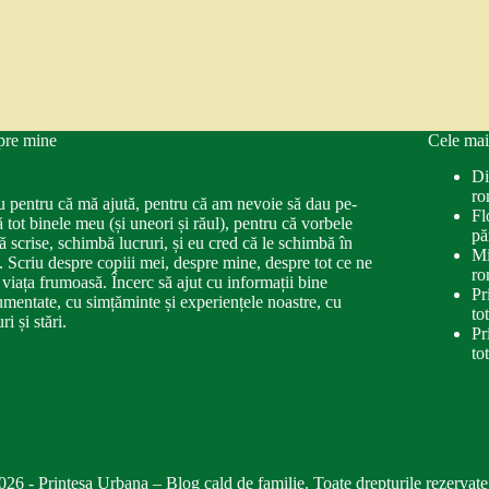
pre mine
Cele mai
Di
ro
u pentru că mă ajută, pentru că am nevoie să dau pe-
Fl
ă tot binele meu (și uneori și răul), pentru că vorbele
pă
ă scrise, schimbă lucruri, și eu cred că le schimbă în
Mi
. Scriu despre copiii mei, despre mine, despre tot ce ne
ro
 viața frumoasă. Încerc să ajut cu informații bine
Pr
mentate, cu simțăminte și experiențele noastre, cu
to
ri și stări.
Pr
to
026 - Printesa Urbana – Blog cald de familie. Toate drepturile rezervate