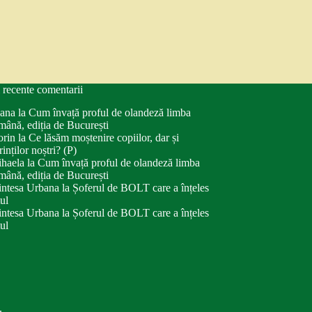
 recente comentarii
ana
la
Cum învață proful de olandeză limba
mână, ediția de București
orin
la
Ce lăsăm moștenire copiilor, dar și
rinților noștri? (P)
haela
la
Cum învață proful de olandeză limba
mână, ediția de București
intesa Urbana
la
Șoferul de BOLT care a înțeles
tul
intesa Urbana
la
Șoferul de BOLT care a înțeles
tul
.