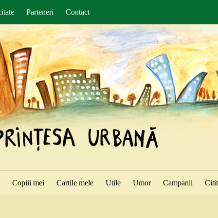
itate
Parteneri
Contact
ă
Copiii mei
Cartile mele
Utile
Umor
Campanii
Citi