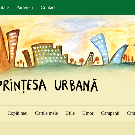
itate
Parteneri
Contact
ă
Copiii mei
Cartile mele
Utile
Umor
Campanii
Citi