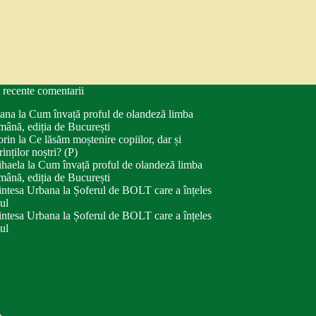
 recente comentarii
ana
la
Cum învață proful de olandeză limba
mână, ediția de București
orin
la
Ce lăsăm moștenire copiilor, dar și
rinților noștri? (P)
haela
la
Cum învață proful de olandeză limba
mână, ediția de București
intesa Urbana
la
Șoferul de BOLT care a înțeles
tul
intesa Urbana
la
Șoferul de BOLT care a înțeles
tul
.