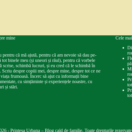
pre mine
Cele mai
Di
ro
u pentru că mă ajută, pentru că am nevoie să dau pe-
Fl
ă tot binele meu (și uneori și răul), pentru că vorbele
pă
ă scrise, schimbă lucruri, și eu cred că le schimbă în
Mi
. Scriu despre copiii mei, despre mine, despre tot ce ne
ro
 viața frumoasă. Încerc să ajut cu informații bine
Pr
mentate, cu simțăminte și experiențele noastre, cu
to
ri și stări.
Pr
to
026 - Printesa Urbana – Blog cald de familie. Toate drepturile rezervate