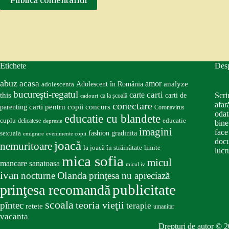
Publică comentariul
Etichete
Des
abuz
acasa
amor
Adolescent în România
analyze
adolescenta
bucureşti-regatul
carte
carti
this
Scri
carti de
ca la școală
cadouri
conectare
afar
carti pentru copii
concurs
parenting
Coronavirus
odat
educatie cu blandete
educatie
cuplu
delicatese
depresie
bine
imagini
face
fashion
gradinita
sexuala
emigrare
evenimente copii
docu
joacă
nemuritoare
la joacă în străinătate
limite
lucru
mica sofia
micul
mancare sanatoasa
micul iv
ivan
nocturne
Olanda
prinţesa nu apreciază
publicitate
prinţesa recomandă
scoala
teoria vieţii
pîntec
terapie
retete
umanitar
vacanta
Drepturi de autor © 2