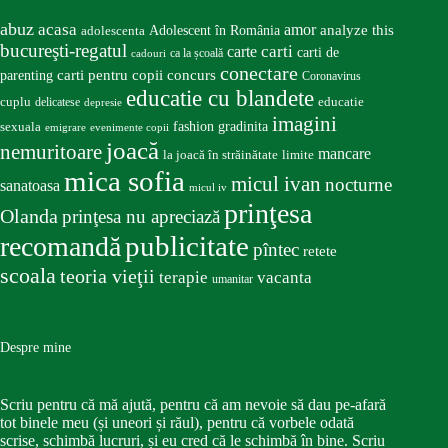
abuz
acasa
amor
Adolescent în România
analyze this
adolescenta
bucureşti-regatul
carte
carti
carti de
ca la școală
cadouri
conectare
carti pentru copii
concurs
parenting
Coronavirus
educatie cu blandete
educatie
cuplu
delicatese
depresie
imagini
fashion
gradinita
sexuala
emigrare
evenimente copii
joacă
nemuritoare
mancare
la joacă în străinătate
limite
mica sofia
micul ivan
nocturne
sanatoasa
micul iv
prinţesa
Olanda
prinţesa nu apreciază
publicitate
recomandă
pîntec
retete
scoala
teoria vieţii
terapie
vacanta
umanitar
Despre mine
Scriu pentru că mă ajută, pentru că am nevoie să dau pe-afară
tot binele meu (și uneori și răul), pentru că vorbele odată
scrise, schimbă lucruri, și eu cred că le schimbă în bine. Scriu