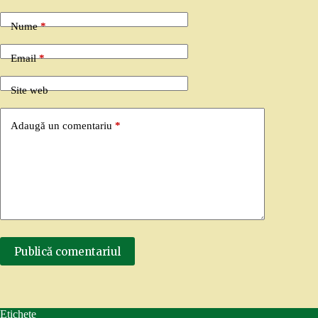
Nume
*
Email
*
Site web
Adaugă un comentariu
*
Publică comentariul
Etichete