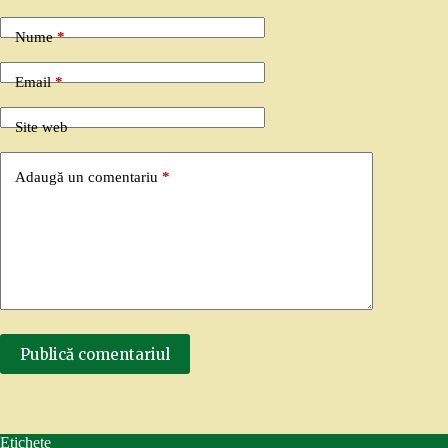
Nume
*
Email
*
Site web
Adaugă un comentariu
*
Publică comentariul
Etichete