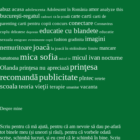
abuz
acasa
amor
Adolescent în România
analyze this
adolescenta
bucureşti-regatul
carte
carti
carti de
ca la școală
cadouri
conectare
carti pentru copii
concurs
parenting
Coronavirus
educatie cu blandete
educatie
cuplu
delicatese
depresie
imagini
fashion
gradinita
sexuala
emigrare
evenimente copii
joacă
nemuritoare
mancare
la joacă în străinătate
limite
mica sofia
micul ivan
nocturne
sanatoasa
micul iv
prinţesa
Olanda
prinţesa nu apreciază
publicitate
recomandă
pîntec
retete
scoala
teoria vieţii
terapie
vacanta
umanitar
Despre mine
Scriu pentru că mă ajută, pentru că am nevoie să dau pe-afară
tot binele meu (și uneori și răul), pentru că vorbele odată
scrise, schimbă lucruri, și eu cred că le schimbă în bine. Scriu