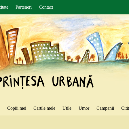
itate
Parteneri
Contact
ă
Copiii mei
Cartile mele
Utile
Umor
Campanii
Citi