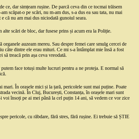
 de ce, dar simțeam rușine. De parcă ceva din ce tocmai trăisem
am scăpat-o pe scări, nu m-am dus, s-a dus ea sau tata, nu mai
t e că nu am mai dus niciodată gunoiul seara.
alte scări de bloc, dar fusese prins și acum era la Poliție.
ndă organele auzeam mereu. Sau despre femei care smulg cercei de
tiu câte dintre ele erau mituri. Ce mi s-a întâmplat mie însă a fost
ei să treacă prin așa ceva vreodată.
r putem face totuși multe lucruri pentru a ne proteja. E normal să
ică.
i mari. În orașele mici și la țară, pericolele sunt mai puține. Poate
strada vecină. În Cluj, București, Constanța, în orașele mari sunt
i voi însoți pe ai mei până la cel puțin 14 ani, să vedem ce vor zice
re pericole, cu răbdare, fără stres, fără rușine. Ei trebuie să ȘTIE