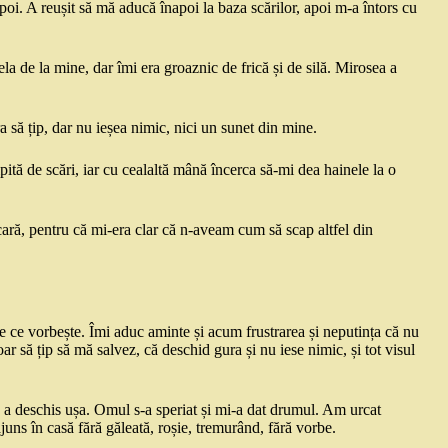
oi. A reușit să mă aducă înapoi la baza scărilor, apoi m-a întors cu
la de la mine, dar îmi era groaznic de frică și de silă. Mirosea a
să țip, dar nu ieșea nimic, nici un sunet din mine.
pită de scări, iar cu cealaltă mână încerca să-mi dea hainele la o
ară, pentru că mi-era clar că n-aveam cum să scap altfel din
tie ce vorbește. Îmi aduc aminte și acum frustrarea și neputința că nu
r să țip să mă salvez, că deschid gura și nu iese nimic, și tot visul
a deschis ușa. Omul s-a speriat și mi-a dat drumul. Am urcat
uns în casă fără găleată, roșie, tremurând, fără vorbe.