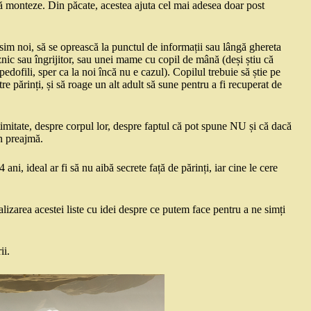
 vă monteze. Din păcate, acestea ajuta cel mai adesea doar post
ăsim noi, să se oprească la punctul de informații sau lângă ghereta
znic sau îngrijitor, sau unei mame cu copil de mână (deși știu că
 pedofili, sper ca la noi încă nu e cazul). Copilul trebuie să știe pe
e părinți, și să roage un alt adult să sune pentru a fi recuperat de
timitate, despre corpul lor, despre faptul că pot spune NU și că dacă
în preajmă.
ni, ideal ar fi să nu aibă secrete față de părinți, iar cine le cere
izarea acestei liste cu idei despre ce putem face pentru a ne simți
ii.