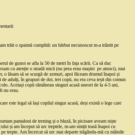
entarii
-am trăit o spaimă cumplită: un bărbat necunoscut m-a trântit pe
erul de gunoi se afla la 50 de metri în fața scării. Ca să duc
versam cu atenție o stradă mică (nu prea erau mașini pe atunci), mai
r, o lăsam să se scurgă de zemuri, apoi făceam drumul înapoi și
de adulți, în grupuri de doi, trei copii, nu era ceva ieșit din comun
 colo. Aceiași copii rămâneau singuri acasă uneori de la 4-5 ani,
li nu erau.
care este legal să lași copilul singur acasă, deși există o lege care
purtam pantaloni de trening și o bluză, în picioare aveam niște
lui și am început să urc treptele, m-am simțit trasă înapoi cu
e pe trepte. Am încercat să urc mai departe trăgându-mă cu mâinile