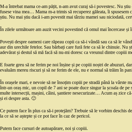
M-a întrebat mama ce-am pățit, n-am avut curaj să-i povestesc. Nu știu
fusese vina mea… Mama m-a trimis să recuperez găleata, îi spusesem c-
știu. Nu mai știu dacă i-am povestit mai târziu mamei sau niciodată, cer
În zilele următoare am auzit vecini povestind că omul mai încercase și în 
Povești despre oameni care răpeau copii ca să-i vândă sau ca să le vâ
aur din urechile fetelor. Sau bărbați care fură fete ca să le chinuie. Nu ș
adevărat și destul să mă facă să nu-mi doresc ca vreunul dintre copiii m
E foarte greu să ne ferim pe noi înșine și pe copiii noștri de abuzuri, da
evaluăm mereu riscuri și să ne ferim de ele, nu e normal să trăim în pan
În orașele mari, e nevoie să ne însoțim copiii pe stradă până la vârste ma
într-un oraș mic, un copil de 7 ani se poate duce singur la școala de pe 
multe intersecții, mașini, câini, șantiere nesecurizate… Acum aș zice că-
și ei despre asta. 🙂
Ce putem face în plus ca să-i protejăm? Trebuie să le vorbim deschis desp
la ce să se aștepte și ce pot face în caz de pericol.
Putem face cursuri de autoapărare, noi și copiii.