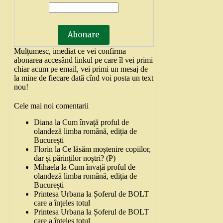
Mulțumesc, imediat ce vei confirma
abonarea accesând linkul pe care îl vei primi
chiar acum pe email, vei primi un mesaj de
la mine de fiecare dată cînd voi posta un text
nou!
Cele mai noi comentarii
Diana
la
Cum învață proful de
olandeză limba română, ediția de
București
Florin
la
Ce lăsăm moștenire copiilor,
dar și părinților noștri? (P)
Mihaela
la
Cum învață proful de
olandeză limba română, ediția de
București
Printesa Urbana
la
Șoferul de BOLT
care a înțeles totul
Printesa Urbana
la
Șoferul de BOLT
care a înțeles totul