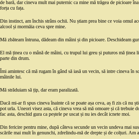
de bară, dar cineva mult mai puternic ca mine mă trăgea de picioare înap
forța cu fața.
Din instinct, am închis strâns ochii. Nu știam prea bine ce voia omul ace
alcool și mormăia ceva spre mine.
Mă zbăteam întruna, dădeam din mâini și din picioare. Deschideam gura 
El mă ținea cu o mână de mâini, cu trupul lui greu și puturos mă ținea li
parte din drum.
Îmi amintesc că mă rugam în gând să iasă un vecin, să intre cineva în sc
mâinile lui.
Mă străduiam să țip, dar eram paralizată.
Dacă mi-ar fi spus cineva înainte că se poate așa ceva, aș fi zis că nu ș
pot urla. Uneori visez asta, că cineva vrea să mă omoare și că trebuie doa
fac asta, deschid gura ca peștele pe uscat și nu ies decât icnete moi.
Din fericire pentru mine, după câteva secunde un vecin undeva mai sus 
scările mai mult în genunchi, zdrelindu-mă de drepte și de colțuri. Am aj