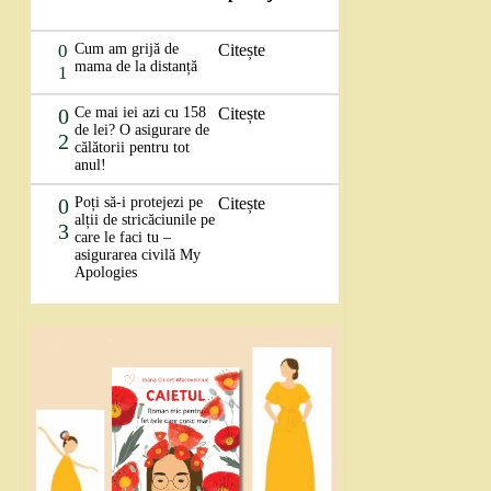
0
Cum am grijă de
Citește
mama de la distanță
1
0
Ce mai iei azi cu 158
Citește
de lei? O asigurare de
2
călătorii pentru tot
anul!
0
Poți să-i protejezi pe
Citește
alții de stricăciunile pe
3
care le faci tu –
asigurarea civilă My
Apologies