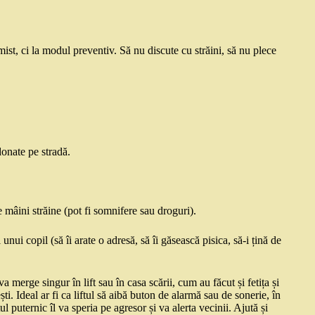
ist, ci la modul preventiv. Să nu discute cu străini, să nu plece
donate pe stradă.
 mâini străine (pot fi somnifere sau droguri).
 unui copil (să îi arate o adresă, să îi găsească pisica, să-i țină de
 merge singur în lift sau în casa scării, cum au făcut și fetița și
ti. Ideal ar fi ca liftul să aibă buton de alarmă sau de sonerie, în
puternic îl va speria pe agresor și va alerta vecinii. Ajută și