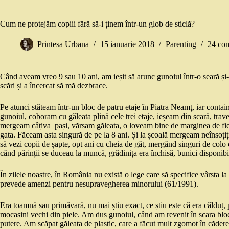
Cum ne protejăm copiii fără să-i ținem într-un glob de sticlă?
Printesa Urbana
15 ianuarie 2018
Parenting
24 com
Când aveam vreo 9 sau 10 ani, am ieșit să arunc gunoiul într-o seară și
scări și a încercat să mă dezbrace.
Pe atunci stăteam într-un bloc de patru etaje în Piatra Neamț, iar contain
gunoiul, coboram cu găleata plină cele trei etaje, ieșeam din scară, tra
mergeam câțiva pași, vărsam găleata, o loveam bine de marginea de fie
gata. Făceam asta singură de pe la 8 ani. Și la școală mergeam neînsoțiți 
să vezi copii de șapte, opt ani cu cheia de gât, mergând singuri de colo
când părinții se duceau la muncă, grădinița era închisă, bunici disponibi
În zilele noastre, în România nu există o lege care să specifice vârsta la 
prevede amenzi pentru nesupravegherea minorului (61/1991).
Era toamnă sau primăvară, nu mai știu exact, ce știu este că era călduț, 
mocasini vechi din piele. Am dus gunoiul, când am revenit în scara blocu
putere. Am scăpat găleata de plastic, care a făcut mult zgomot în căder