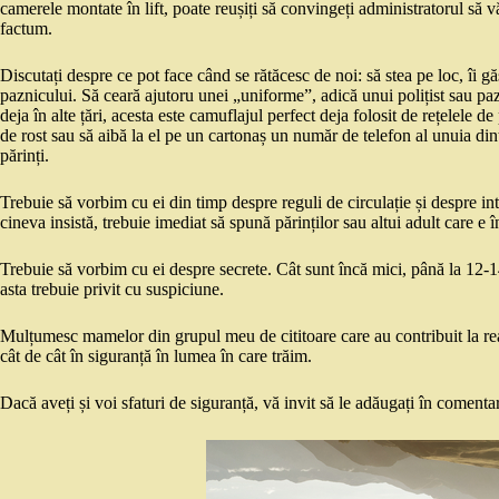
camerele montate în lift, poate reușiți să convingeți administratorul să
factum.
Discutați despre ce pot face când se rătăcesc de noi: să stea pe loc, îi g
paznicului. Să ceară ajutoru unei „uniforme”, adică unui polițist sau pa
deja în alte țări, acesta este camuflajul perfect deja folosit de rețelele de
de rost sau să aibă la el pe un cartonaș un număr de telefon al unuia dintr
părinți.
Trebuie să vorbim cu ei din timp despre reguli de circulație și despre in
cineva insistă, trebuie imediat să spună părinților sau altui adult care e 
Trebuie să vorbim cu ei despre secrete. Cât sunt încă mici, până la 12-14 a
asta trebuie privit cu suspiciune.
Mulțumesc mamelor din grupul meu de cititoare care au contribuit la real
cât de cât în siguranță în lumea în care trăim.
Dacă aveți și voi sfaturi de siguranță, vă invit să le adăugați în comentar