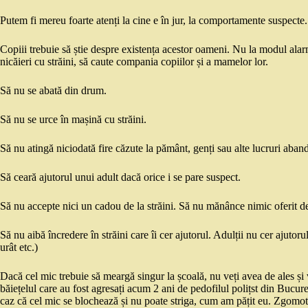
Putem fi mereu foarte atenți la cine e în jur, la comportamente suspecte.
Copiii trebuie să știe despre existența acestor oameni. Nu la modul alarm
nicăieri cu străini, să caute compania copiilor și a mamelor lor.
Să nu se abată din drum.
Să nu se urce în mașină cu străini.
Să nu atingă niciodată fire căzute la pământ, genți sau alte lucruri aban
Să ceară ajutorul unui adult dacă orice i se pare suspect.
Să nu accepte nici un cadou de la străini. Să nu mănânce nimic oferit de
Să nu aibă încredere în străini care îi cer ajutorul. Adulții nu cer ajutorul
urât etc.)
Dacă cel mic trebuie să meargă singur la școală, nu veți avea de ales și va
băiețelul care au fost agresați acum 2 ani de pedofilul polițst din Bucureș
caz că cel mic se blochează și nu poate striga, cum am pățit eu. Zgomotul 