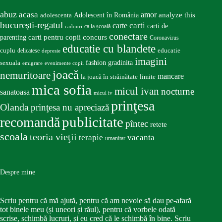
abuz
acasa
amor
Adolescent în România
analyze this
adolescenta
bucureşti-regatul
carte
carti
carti de
ca la școală
cadouri
conectare
carti pentru copii
concurs
parenting
Coronavirus
educatie cu blandete
educatie
cuplu
delicatese
depresie
imagini
fashion
gradinita
sexuala
emigrare
evenimente copii
joacă
nemuritoare
mancare
la joacă în străinătate
limite
mica sofia
micul ivan
nocturne
sanatoasa
micul iv
prinţesa
Olanda
prinţesa nu apreciază
publicitate
recomandă
pîntec
retete
scoala
teoria vieţii
terapie
vacanta
umanitar
Despre mine
Scriu pentru că mă ajută, pentru că am nevoie să dau pe-afară
tot binele meu (și uneori și răul), pentru că vorbele odată
scrise, schimbă lucruri, și eu cred că le schimbă în bine. Scriu