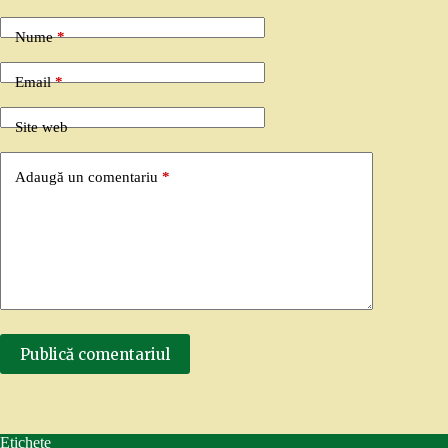
Nume
*
Email
*
Site web
Adaugă un comentariu
*
Publică comentariul
Etichete