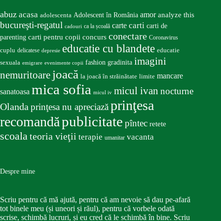
abuz
acasa
amor
Adolescent în România
analyze this
adolescenta
bucureşti-regatul
carte
carti
carti de
ca la școală
cadouri
conectare
carti pentru copii
concurs
parenting
Coronavirus
educatie cu blandete
educatie
cuplu
delicatese
depresie
imagini
fashion
gradinita
sexuala
emigrare
evenimente copii
joacă
nemuritoare
mancare
la joacă în străinătate
limite
mica sofia
micul ivan
nocturne
sanatoasa
micul iv
prinţesa
Olanda
prinţesa nu apreciază
publicitate
recomandă
pîntec
retete
scoala
teoria vieţii
terapie
vacanta
umanitar
Despre mine
Scriu pentru că mă ajută, pentru că am nevoie să dau pe-afară
tot binele meu (și uneori și răul), pentru că vorbele odată
scrise, schimbă lucruri, și eu cred că le schimbă în bine. Scriu