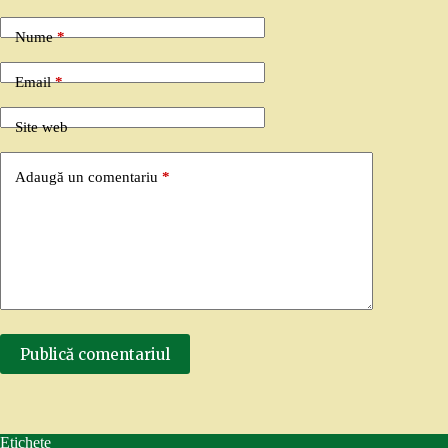
Nume
*
Email
*
Site web
Adaugă un comentariu
*
Publică comentariul
Etichete