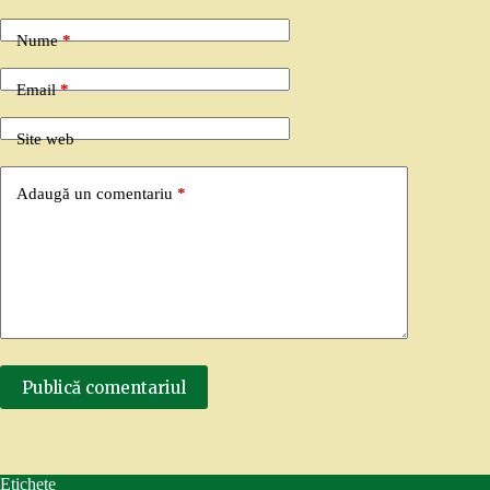
Nume
*
Email
*
Site web
Adaugă un comentariu
*
Publică comentariul
Etichete