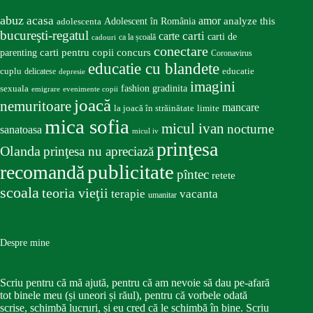
abuz
acasa
amor
Adolescent în România
analyze this
adolescenta
bucureşti-regatul
carte
carti
carti de
ca la școală
cadouri
conectare
carti pentru copii
concurs
parenting
Coronavirus
educatie cu blandete
educatie
cuplu
delicatese
depresie
imagini
fashion
gradinita
sexuala
emigrare
evenimente copii
joacă
nemuritoare
mancare
la joacă în străinătate
limite
mica sofia
micul ivan
nocturne
sanatoasa
micul iv
prinţesa
Olanda
prinţesa nu apreciază
publicitate
recomandă
pîntec
retete
scoala
teoria vieţii
terapie
vacanta
umanitar
Despre mine
Scriu pentru că mă ajută, pentru că am nevoie să dau pe-afară
tot binele meu (și uneori și răul), pentru că vorbele odată
scrise, schimbă lucruri, și eu cred că le schimbă în bine. Scriu