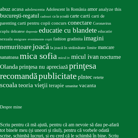
abuz
acasa
amor
Adolescent în România
analyze this
adolescenta
bucureşti-regatul
carte
carti
carti de
ca la școală
cadouri
conectare
carti pentru copii
concurs
parenting
Coronavirus
educatie cu blandete
educatie
cuplu
delicatese
depresie
imagini
fashion
gradinita
sexuala
emigrare
evenimente copii
joacă
nemuritoare
mancare
la joacă în străinătate
limite
mica sofia
micul ivan
nocturne
sanatoasa
micul iv
prinţesa
Olanda
prinţesa nu apreciază
publicitate
recomandă
pîntec
retete
scoala
teoria vieţii
terapie
vacanta
umanitar
Despre mine
Scriu pentru că mă ajută, pentru că am nevoie să dau pe-afară
tot binele meu (și uneori și răul), pentru că vorbele odată
scrise, schimbă lucruri, și eu cred că le schimbă în bine. Scriu