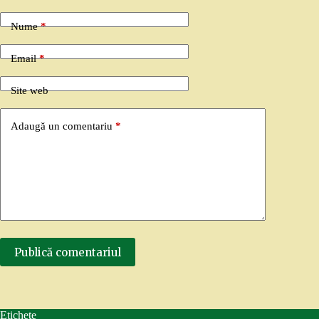
Nume
*
Email
*
Site web
Adaugă un comentariu
*
Publică comentariul
Etichete