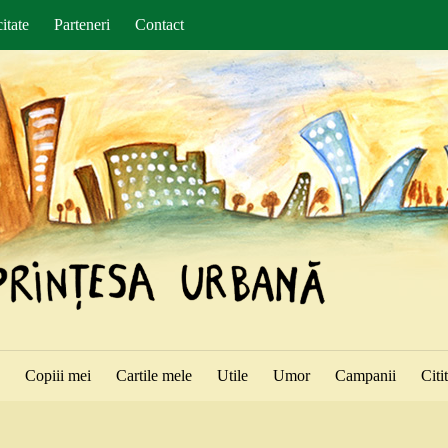
itate
Parteneri
Contact
ă
Copiii mei
Cartile mele
Utile
Umor
Campanii
Citi