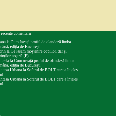
 recente comentarii
ana
la
Cum învață proful de olandeză limba
mână, ediția de București
orin
la
Ce lăsăm moștenire copiilor, dar și
rinților noștri? (P)
haela
la
Cum învață proful de olandeză limba
mână, ediția de București
intesa Urbana
la
Șoferul de BOLT care a înțeles
tul
intesa Urbana
la
Șoferul de BOLT care a înțeles
tul
.