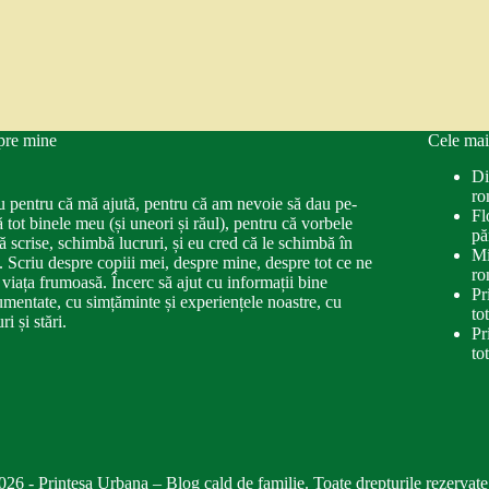
pre mine
Cele mai
Di
ro
u pentru că mă ajută, pentru că am nevoie să dau pe-
Fl
ă tot binele meu (și uneori și răul), pentru că vorbele
pă
ă scrise, schimbă lucruri, și eu cred că le schimbă în
Mi
. Scriu despre copiii mei, despre mine, despre tot ce ne
ro
 viața frumoasă. Încerc să ajut cu informații bine
Pr
mentate, cu simțăminte și experiențele noastre, cu
to
ri și stări.
Pr
to
026 - Printesa Urbana – Blog cald de familie. Toate drepturile rezervate