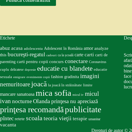
Publică comentariul
Etichete
Des
abuz
acasa
amor
Adolescent în România
analyze
adolescenta
bucureşti-regatul
carte
carti
this
Scri
carti de
ca la școală
cadouri
conectare
afar
carti pentru copii
concurs
parenting
Coronavirus
odat
educatie cu blandete
educatie
cuplu
delicatese
depresie
bine
imagini
face
fashion
gradinita
sexuala
emigrare
evenimente copii
docu
joacă
nemuritoare
la joacă în străinătate
limite
lucru
mica sofia
micul
mancare sanatoasa
micul iv
ivan
nocturne
Olanda
prinţesa nu apreciază
publicitate
prinţesa recomandă
scoala
teoria vieţii
pîntec
terapie
retete
umanitar
vacanta
Drepturi de autor © 2