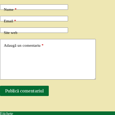
Nume
*
Email
*
Site web
Adaugă un comentariu
*
Publică comentariul
Etichete