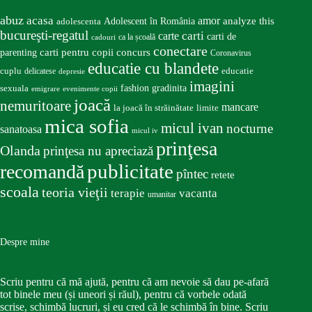
abuz
acasa
amor
Adolescent în România
analyze this
adolescenta
bucureşti-regatul
carte
carti
carti de
ca la școală
cadouri
conectare
carti pentru copii
concurs
parenting
Coronavirus
educatie cu blandete
educatie
cuplu
delicatese
depresie
imagini
fashion
gradinita
sexuala
emigrare
evenimente copii
joacă
nemuritoare
mancare
la joacă în străinătate
limite
mica sofia
micul ivan
nocturne
sanatoasa
micul iv
prinţesa
Olanda
prinţesa nu apreciază
publicitate
recomandă
pîntec
retete
scoala
teoria vieţii
terapie
vacanta
umanitar
Despre mine
Scriu pentru că mă ajută, pentru că am nevoie să dau pe-afară
tot binele meu (și uneori și răul), pentru că vorbele odată
scrise, schimbă lucruri, și eu cred că le schimbă în bine. Scriu