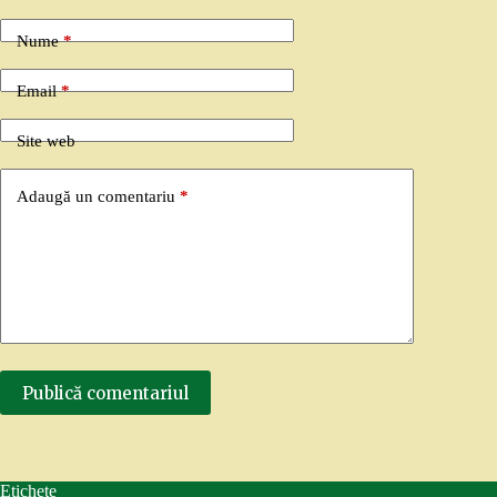
Nume
*
Email
*
Site web
Adaugă un comentariu
*
Publică comentariul
Etichete