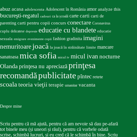
abuz
acasa
amor
Adolescent în România
analyze this
adolescenta
bucureşti-regatul
carte
carti
carti de
ca la școală
cadouri
conectare
carti pentru copii
concurs
parenting
Coronavirus
educatie cu blandete
educatie
cuplu
delicatese
depresie
imagini
fashion
gradinita
sexuala
emigrare
evenimente copii
joacă
nemuritoare
mancare
la joacă în străinătate
limite
mica sofia
micul ivan
nocturne
sanatoasa
micul iv
prinţesa
Olanda
prinţesa nu apreciază
publicitate
recomandă
pîntec
retete
scoala
teoria vieţii
terapie
vacanta
umanitar
Despre mine
Scriu pentru că mă ajută, pentru că am nevoie să dau pe-afară
tot binele meu (și uneori și răul), pentru că vorbele odată
scrise, schimbă lucruri, și eu cred că le schimbă în bine. Scriu