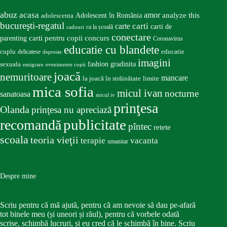
abuz
acasa
amor
Adolescent în România
analyze this
adolescenta
bucureşti-regatul
carte
carti
carti de
ca la școală
cadouri
conectare
carti pentru copii
concurs
parenting
Coronavirus
educatie cu blandete
educatie
cuplu
delicatese
depresie
imagini
fashion
gradinita
sexuala
emigrare
evenimente copii
joacă
nemuritoare
mancare
la joacă în străinătate
limite
mica sofia
micul ivan
nocturne
sanatoasa
micul iv
prinţesa
Olanda
prinţesa nu apreciază
publicitate
recomandă
pîntec
retete
scoala
teoria vieţii
terapie
vacanta
umanitar
Despre mine
Scriu pentru că mă ajută, pentru că am nevoie să dau pe-afară
tot binele meu (și uneori și răul), pentru că vorbele odată
scrise, schimbă lucruri, și eu cred că le schimbă în bine. Scriu