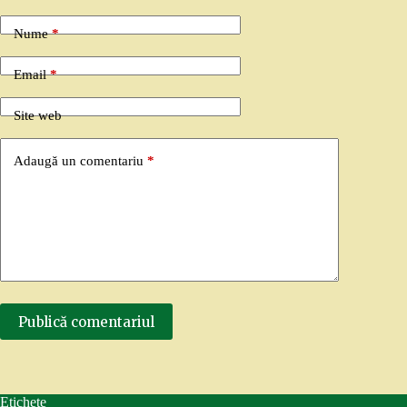
Nume
*
Email
*
Site web
Adaugă un comentariu
*
Publică comentariul
Etichete