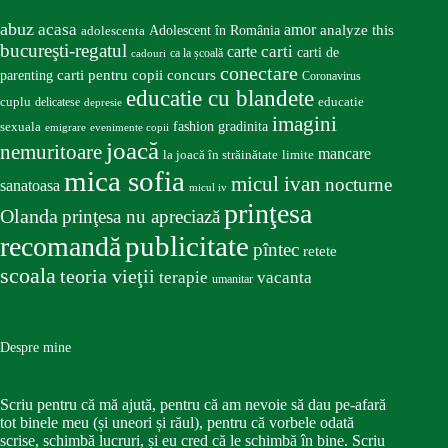
abuz
acasa
amor
Adolescent în România
analyze this
adolescenta
bucureşti-regatul
carte
carti
carti de
ca la școală
cadouri
conectare
carti pentru copii
concurs
parenting
Coronavirus
educatie cu blandete
educatie
cuplu
delicatese
depresie
imagini
fashion
gradinita
sexuala
emigrare
evenimente copii
joacă
nemuritoare
mancare
la joacă în străinătate
limite
mica sofia
micul ivan
nocturne
sanatoasa
micul iv
prinţesa
Olanda
prinţesa nu apreciază
publicitate
recomandă
pîntec
retete
scoala
teoria vieţii
terapie
vacanta
umanitar
Despre mine
Scriu pentru că mă ajută, pentru că am nevoie să dau pe-afară
tot binele meu (și uneori și răul), pentru că vorbele odată
scrise, schimbă lucruri, și eu cred că le schimbă în bine. Scriu