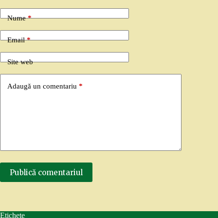
Nume
*
Email
*
Site web
Adaugă un comentariu
*
Publică comentariul
Etichete